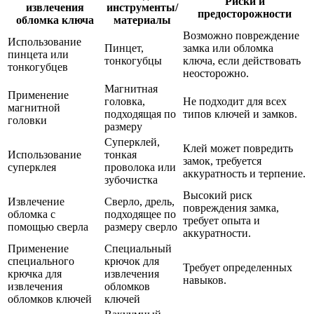
Риски и
извлечения
инструменты/
предосторожности
обломка ключа
материалы
Возможно повреждение
Использование
Пинцет,
замка или обломка
пинцета или
тонкогубцы
ключа, если действовать
тонкогубцев
неосторожно.
Магнитная
Применение
головка,
Не подходит для всех
магнитной
подходящая по
типов ключей и замков.
головки
размеру
Суперклей,
Клей может повредить
Использование
тонкая
замок, требуется
суперклея
проволока или
аккуратность и терпение.
зубочистка
Высокий риск
Извлечение
Сверло, дрель,
повреждения замка,
обломка с
подходящее по
требует опыта и
помощью сверла
размеру сверло
аккуратности.
Применение
Специальный
специального
крючок для
Требует определенных
крючка для
извлечения
навыков.
извлечения
обломков
обломков ключей
ключей