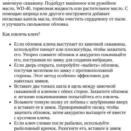
замочную скважину. Подойдут машинное или ружейное
масло, WD-40, тормозная жидкость или растительное масло. С
помощью шприца или другого инструмента добавьте
несколько капель масла, чтобы очистить сердцевину от пыли
и улучшить скольжение обломка.
Как извлечь ключ?
Если обломок ключа выступает из замочной скважины,
используйте пинцет или плоскогубцы, чтобы захватить
его. Упорно сожмите обломок и аккуратно покачивайте
его, постукивая по замку для создания вибрации.
Если дверь открыта, попробуйте «выбить» обломок,
постучав молотком по замку с противоположной
стороны. Этот метод особенно эффективен для
навесных замков.
Вставьте два тонких шила в щель между замочной
скважиной и ключом с обеих сторон. Захватите обломок
и легкими покачиваниями попытайтесь его извлечь.
Возьмите тонкую пилку от лобзика с зазубринами вверх
и вставьте ее в замок. Проворачивайте пилку, чтобы
зацепить обломок, затем аккуратно вытащите её вместе
с кусочком ключа.
Если ключ сломан после рыбалки, используйте
рыболовный крючок. Разогните его, вставьте в замок