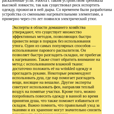
раскаленные угли. Работа с таким устройством требовала
высокой ловкости, так как существовал риск испортить
одежду, прожигая в ней дыры. Со временем были разработаны
устройства со сменными нагревательными элементами, а
примерно через сто лет появился электрический утюг.
Эксперты в области домашнего хозяйства
утверждают, что существует множество
эффективных методов, позволяющих быстро
привести вещи в порядок без использования
утюга. Один из самых популярных способов —
использование парового распылителя. Он
позволяет быстро разгладить складки, не прибегая
к нагреванию. Также стоит обратить внимание на
метод с использованием влажной ткани:
достаточно положить её на wrinkled одежду и
прогладить руками. Некоторые рекомендуют
использовать душ, где пар помогает разгладить
вещи, висящие на вешалке. Другие эксперты
советуют использовать фен, направляя теплый
воздух на помятые участки. Кроме того, можно
попробовать повесить одежду в ванной во время
принятия душа, что также поможет избавиться от
складок. Важно помнить, что правильный уход за
тканями и их хранение могут значительно снизить