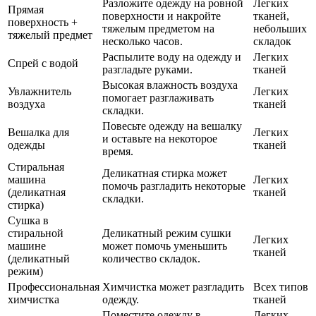
Разложите одежду на ровной
Легких
Прямая
поверхности и накройте
тканей,
поверхность +
тяжелым предметом на
небольших
тяжелый предмет
несколько часов.
складок
Распылите воду на одежду и
Легких
Спрей с водой
разгладьте руками.
тканей
Высокая влажность воздуха
Увлажнитель
Легких
помогает разглаживать
воздуха
тканей
складки.
Повесьте одежду на вешалку
Вешалка для
Легких
и оставьте на некоторое
одежды
тканей
время.
Стиральная
Деликатная стирка может
машина
Легких
помочь разгладить некоторые
(деликатная
тканей
складки.
стирка)
Сушка в
стиральной
Деликатный режим сушки
Легких
машине
может помочь уменьшить
тканей
(деликатный
количество складок.
режим)
Профессиональная
Химчистка может разгладить
Всех типов
химчистка
одежду.
тканей
Поместите одежду в
Легких