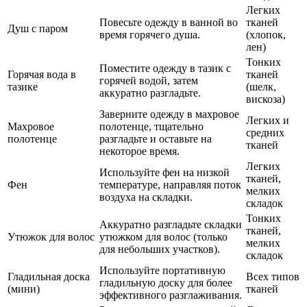
Легких
Повесьте одежду в ванной во
тканей
Душ с паром
время горячего душа.
(хлопок,
лен)
Тонких
Поместите одежду в тазик с
Горячая вода в
тканей
горячей водой, затем
тазике
(шелк,
аккуратно разгладьте.
вискоза)
Заверните одежду в махровое
Легких и
Махровое
полотенце, тщательно
средних
полотенце
разгладьте и оставьте на
тканей
некоторое время.
Легких
Используйте фен на низкой
тканей,
Фен
температуре, направляя поток
мелких
воздуха на складки.
складок
Тонких
Аккуратно разгладьте складки
тканей,
Утюжок для волос
утюжком для волос (только
мелких
для небольших участков).
складок
Используйте портативную
Гладильная доска
Всех типов
гладильную доску для более
(мини)
тканей
эффективного разглаживания.