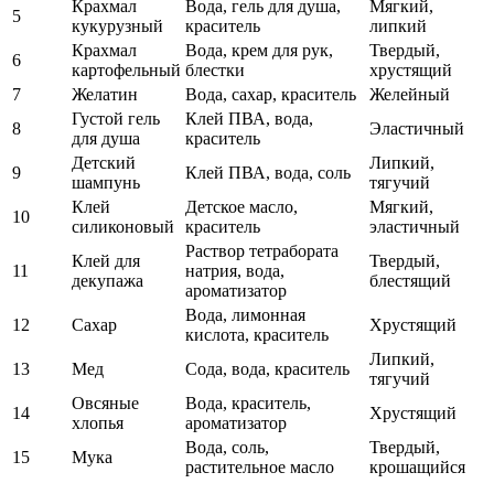
Крахмал
Вода, гель для душа,
Мягкий,
5
кукурузный
краситель
липкий
Крахмал
Вода, крем для рук,
Твердый,
6
картофельный
блестки
хрустящий
7
Желатин
Вода, сахар, краситель
Желейный
Густой гель
Клей ПВА, вода,
8
Эластичный
для душа
краситель
Детский
Липкий,
9
Клей ПВА, вода, соль
шампунь
тягучий
Клей
Детское масло,
Мягкий,
10
силиконовый
краситель
эластичный
Раствор тетрабората
Клей для
Твердый,
11
натрия, вода,
декупажа
блестящий
ароматизатор
Вода, лимонная
12
Сахар
Хрустящий
кислота, краситель
Липкий,
13
Мед
Сода, вода, краситель
тягучий
Овсяные
Вода, краситель,
14
Хрустящий
хлопья
ароматизатор
Вода, соль,
Твердый,
15
Мука
растительное масло
крошащийся