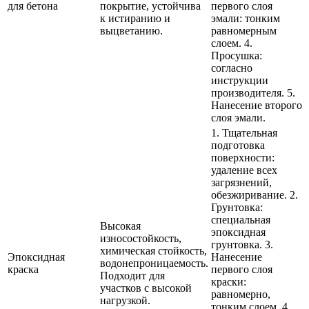
для бетона
покрытие, устойчива
первого слоя
к истиранию и
эмали: тонким
выцветанию.
равномерным
слоем. 4.
Просушка:
согласно
инструкции
производителя. 5.
Нанесение второго
слоя эмали.
1. Тщательная
подготовка
поверхности:
удаление всех
загрязнений,
обезжиривание. 2.
Грунтовка:
специальная
Высокая
эпоксидная
износостойкость,
грунтовка. 3.
химическая стойкость,
Эпоксидная
Нанесение
водонепроницаемость.
краска
первого слоя
Подходит для
краски:
участков с высокой
равномерно,
нагрузкой.
тонким слоем. 4.