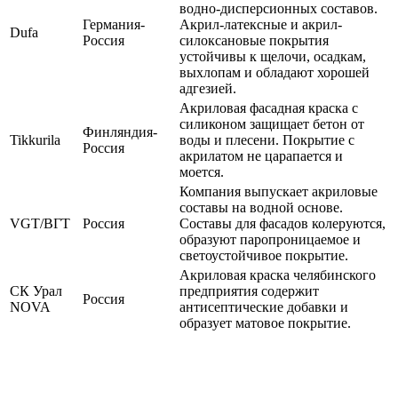
водно-дисперсионных составов.
Германия-
Акрил-латексные и акрил-
Dufa
Россия
силоксановые покрытия
устойчивы к щелочи, осадкам,
выхлопам и обладают хорошей
адгезией.
Акриловая фасадная краска с
силиконом защищает бетон от
Финляндия-
Tikkurila
воды и плесени. Покрытие с
Россия
акрилатом не царапается и
моется.
Компания выпускает акриловые
составы на водной основе.
VGT/ВГТ
Россия
Составы для фасадов колеруются,
образуют паропроницаемое и
светоустойчивое покрытие.
Акриловая краска челябинского
СК Урал
предприятия содержит
Россия
NOVA
антисептические добавки и
образует матовое покрытие.