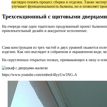
наглядно понять процесс сборки и отделки. Также экспер
улучшает функциональность балкона, но и позволяет проя
Трехсекционный с щитовыми дверцами
На очереди еще один тщательно продуманный проект балконног
привлекательный дизайн и аккуратное исполнение.
Сама конструкция из трех частей и двух уровней окажется пол
изделии. Как оно выглядит в собранном и окрашенном виде, мо
На скругленных открытых полках, примыкающих к окну и осве
https://www.youtube.com/embed/4IyyUw5NG-A