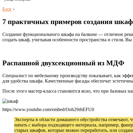
Блог
›
7 практичных примеров создания шкафа
Создание функционального шкафа на балконе — отличное решен
создать шкаф, учитывая особенности пространства и стиля. Вы
Распашной двухсекционный из МДФ
Специалист по мебельному производству показывает, как эффек
для удобства шкафа. Качественные фасады обеспечат эстетичны
После этого мастер-класса становится ясно, что при базовых 
https://www.youtube.com/embed/Ooh29rhEFU0
Эксперты в области домашнего обустройства отмечают, ч
начать с выбора подходящего материала, например, фане
старых шкафов, которые можно переработать, или создан