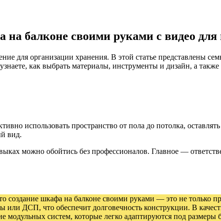
 на балконе своими руками с видео для 
ие для организации хранения. В этой статье представлены сем
 узнаете, как выбрать материалы, инструменты и дизайн, а так
тивно использовать пространство от пола до потолка, оставлять
й вид.
навыках можно обойтись без профессионалов. Главное — ответств
то создание шкафа на балконе своими руками — это не только пр
ры или ДСП, что обеспечит долговечность конструкции. В каче
ие модульных систем, которые легко адаптируются под размеры 