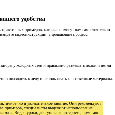
вашего удобства
ь практичных примеров, которые помогут вам самостоятельно
же найдете видеоинструкции, упрощающие процесс.
 зазоры у холодных стен и правильно размещать полки и петли
енно подходить к делу и использовать качественные материалы.
актичное, но и увлекательное занятие. Они рекомендуют
стве примеров, специалисты выделяют использование
балкона. Видео-уроки, доступные в интернете, помогают