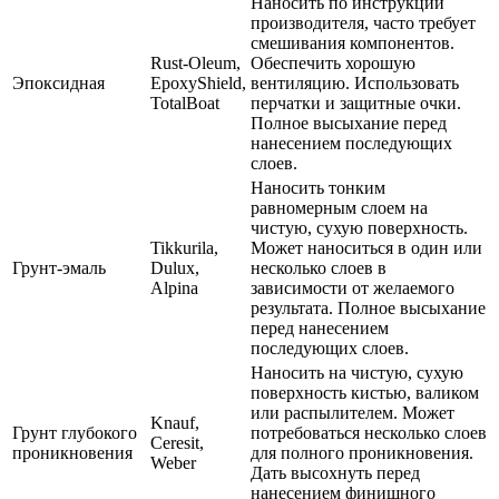
Наносить по инструкции
производителя, часто требует
смешивания компонентов.
Rust-Oleum,
Обеспечить хорошую
Эпоксидная
EpoxyShield,
вентиляцию. Использовать
TotalBoat
перчатки и защитные очки.
Полное высыхание перед
нанесением последующих
слоев.
Наносить тонким
равномерным слоем на
чистую, сухую поверхность.
Tikkurila,
Может наноситься в один или
Грунт-эмаль
Dulux,
несколько слоев в
Alpina
зависимости от желаемого
результата. Полное высыхание
перед нанесением
последующих слоев.
Наносить на чистую, сухую
поверхность кистью, валиком
или распылителем. Может
Knauf,
Грунт глубокого
потребоваться несколько слоев
Ceresit,
проникновения
для полного проникновения.
Weber
Дать высохнуть перед
нанесением финишного