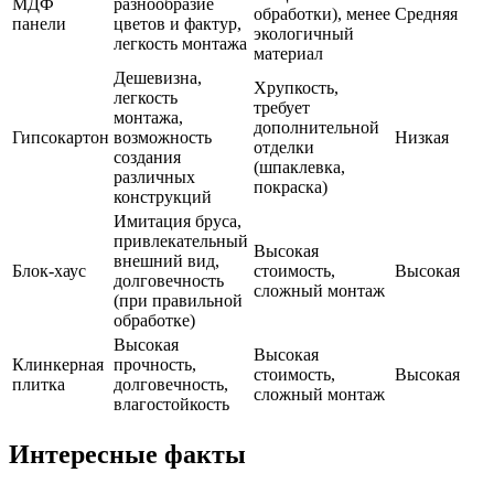
МДФ
разнообразие
обработки), менее
Средняя
панели
цветов и фактур,
экологичный
легкость монтажа
материал
Дешевизна,
Хрупкость,
легкость
требует
монтажа,
дополнительной
Гипсокартон
возможность
Низкая
отделки
создания
(шпаклевка,
различных
покраска)
конструкций
Имитация бруса,
привлекательный
Высокая
внешний вид,
Блок-хаус
стоимость,
Высокая
долговечность
сложный монтаж
(при правильной
обработке)
Высокая
Высокая
Клинкерная
прочность,
стоимость,
Высокая
плитка
долговечность,
сложный монтаж
влагостойкость
Интересные факты