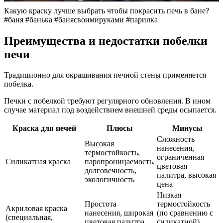
Какую краску лучше выбрать чтобы покрасить печь в бане?
#баня #банька #банясвоимируками #парилка
Преимущества и недостатки побелки
печи
Традиционно для окрашивания печной стены применяется
побелка.
Печки с побелкой требуют регулярного обновления. В ином
случае материал под воздействием внешней среды осыпается.
Краска для печей
Плюсы
Минусы
Сложность
Высокая
нанесения,
термостойкость,
ограниченная
Силикатная краска
паропроницаемость,
цветовая
долговечность,
палитра, высокая
экологичность
цена
Низкая
Простота
термостойкость
Акриловая краска
нанесения, широкая
(по сравнению с
(специальная,
цветовая палитра,
силикатной),