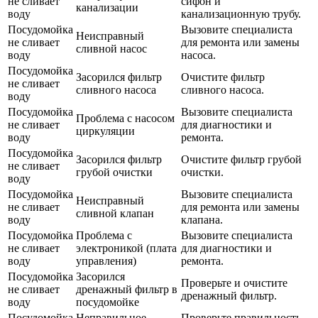
не сливает
сифон и
канализации
воду
канализационную трубу.
Посудомойка
Вызовите специалиста
Неисправный
не сливает
для ремонта или замены
сливной насос
воду
насоса.
Посудомойка
Засорился фильтр
Очистите фильтр
не сливает
сливного насоса
сливного насоса.
воду
Посудомойка
Вызовите специалиста
Проблема с насосом
не сливает
для диагностики и
циркуляции
воду
ремонта.
Посудомойка
Засорился фильтр
Очистите фильтр грубой
не сливает
грубой очистки
очистки.
воду
Посудомойка
Вызовите специалиста
Неисправный
не сливает
для ремонта или замены
сливной клапан
воду
клапана.
Посудомойка
Проблема с
Вызовите специалиста
не сливает
электроникой (плата
для диагностики и
воду
управления)
ремонта.
Посудомойка
Засорился
Проверьте и очистите
не сливает
дренажный фильтр в
дренажный фильтр.
воду
посудомойке
Посудомойка
Неправильное
Проверьте правильность