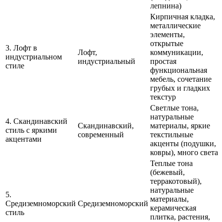
лепнина)
Кирпичная кладка,
металлические
элементы,
открытые
3. Лофт в
Лофт,
коммуникации,
индустриальном
индустриальный
простая
стиле
функциональная
мебель, сочетание
грубых и гладких
текстур
Светлые тона,
натуральные
4. Скандинавский
Скандинавский,
материалы, яркие
стиль с яркими
современный
текстильные
акцентами
акценты (подушки,
ковры), много света
Теплые тона
(бежевый,
терракотовый),
натуральные
5.
материалы,
Средиземноморский
Средиземноморский
керамическая
стиль
плитка, растения,