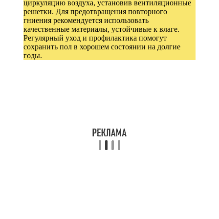
циркуляцию воздуха, установив вентиляционные
решетки. Для предотвращения повторного
гниения рекомендуется использовать
качественные материалы, устойчивые к влаге.
Регулярный уход и профилактика помогут
сохранить пол в хорошем состоянии на долгие
годы.