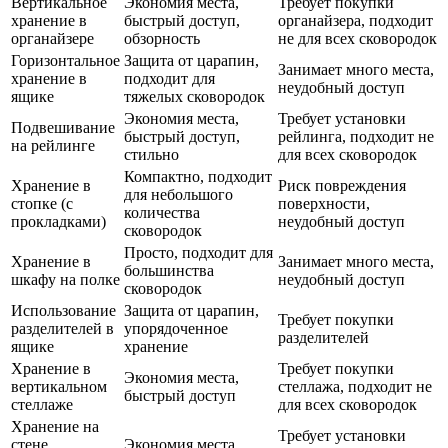
Вертикальное
Экономия места,
Требует покупки
хранение в
быстрый доступ,
органайзера, подходит
органайзере
обзорность
не для всех сковородок
Горизонтальное
Защита от царапин,
Занимает много места,
хранение в
подходит для
неудобный доступ
ящике
тяжелых сковородок
Экономия места,
Требует установки
Подвешивание
быстрый доступ,
рейлинга, подходит не
на рейлинге
стильно
для всех сковородок
Компактно, подходит
Хранение в
Риск повреждения
для небольшого
стопке (с
поверхности,
количества
прокладками)
неудобный доступ
сковородок
Просто, подходит для
Хранение в
Занимает много места,
большинства
шкафу на полке
неудобный доступ
сковородок
Использование
Защита от царапин,
Требует покупки
разделителей в
упорядоченное
разделителей
ящике
хранение
Хранение в
Требует покупки
Экономия места,
вертикальном
стеллажа, подходит не
быстрый доступ
стеллаже
для всех сковородок
Хранение на
Требует установки
стене
Экономия места,