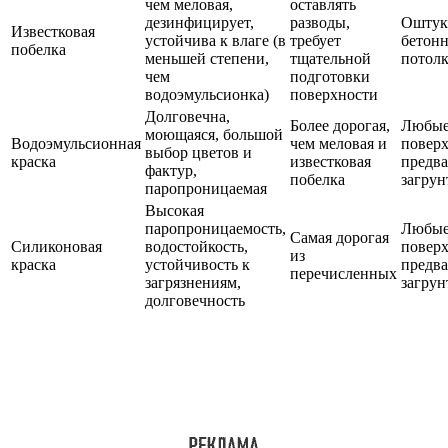
чем меловая,
оставлять
дезинфицирует,
разводы,
Оштук
Известковая
устойчива к влаге (в
требует
бетон
побелка
меньшей степени,
тщательной
потол
чем
подготовки
водоэмульсионка)
поверхности
Долговечна,
Более дорогая,
Любы
моющаяся, большой
Водоэмульсионная
чем меловая и
поверх
выбор цветов и
краска
известковая
предв
фактур,
побелка
загру
паропроницаемая
Высокая
паропроницаемость,
Любы
Самая дорогая
Силиконовая
водостойкость,
поверх
из
краска
устойчивость к
предв
перечисленных
загрязнениям,
загру
долговечность