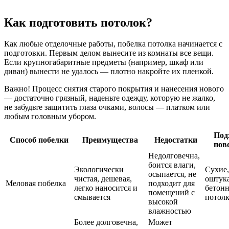
Как подготовить потолок?
Как любые отделочные работы, побелка потолка начинается с
подготовки. Первым делом вынесите из комнаты все вещи.
Если крупногабаритные предметы (например, шкаф или
диван) вынести не удалось — плотно накройте их пленкой.
Важно! Процесс снятия старого покрытия и нанесения нового
— достаточно грязный, наденьте одежду, которую не жалко,
не забудьте защитить глаза очками, волосы — платком или
любым головным убором.
Под
Способ побелки
Преимущества
Недостатки
пов
Недолговечна,
боится влаги,
Экологически
Сухие,
осыпается, не
чистая, дешевая,
оштук
Меловая побелка
подходит для
легко наносится и
бетон
помещений с
смывается
потол
высокой
влажностью
Более долговечна,
Может