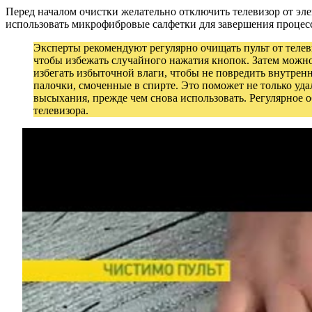
Перед началом очистки желательно отключить телевизор от эле
использовать микрофибровые салфетки для завершения процесс
Эксперты рекомендуют регулярно очищать пульт от телеви
чтобы избежать случайного нажатия кнопок. Затем можно
избегать избыточной влаги, чтобы не повредить внутре
палочки, смоченные в спирте. Это поможет не только уда
высыхания, прежде чем снова использовать. Регулярное о
телевизора.