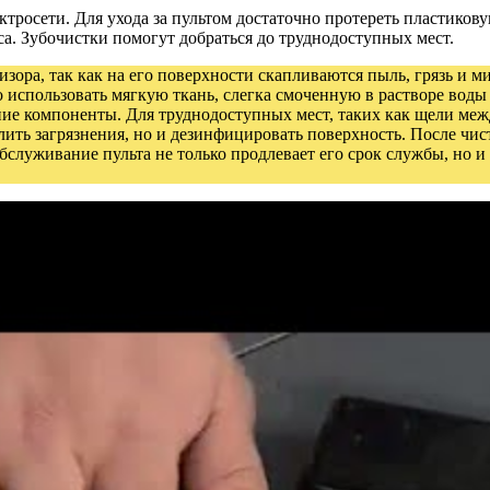
ктросети. Для ухода за пультом достаточно протереть пластиков
а. Зубочистки помогут добраться до труднодоступных мест.
зора, так как на его поверхности скапливаются пыль, грязь и ми
 использовать мягкую ткань, слегка смоченную в растворе воды
нние компоненты. Для труднодоступных мест, таких как щели ме
лить загрязнения, но и дезинфицировать поверхность. После чист
бслуживание пульта не только продлевает его срок службы, но 