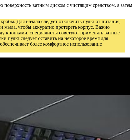
ую поверхность ватным диском с чистящим средством, а затем
кробы. Для начала следует отключить пульт от питания,
 и мыла, чтобы аккуратно протереть корпус. Важно
жду кнопками, специалисты советуют применять ватные
ки пульт следует оставить на некоторое время для
и обеспечивает более комфортное использование