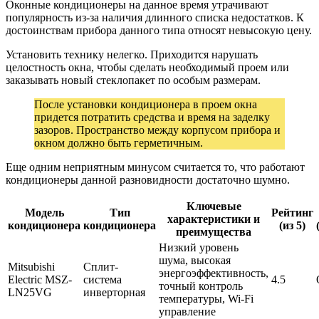
Оконные кондиционеры на данное время утрачивают
популярность из-за наличия длинного списка недостатков. К
достоинствам прибора данного типа относят невысокую цену.
Установить технику нелегко. Приходится нарушать
целостность окна, чтобы сделать необходимый проем или
заказывать новый стеклопакет по особым размерам.
После установки кондиционера в проем окна
придется потратить средства и время на заделку
зазоров. Пространство между корпусом прибора и
окном должно быть герметичным.
Еще одним неприятным минусом считается то, что работают
кондиционеры данной разновидности достаточно шумно.
Ключевые
Модель
Тип
Рейтинг
характеристики и
кондиционера
кондиционера
(из 5)
преимущества
Низкий уровень
шума, высокая
Mitsubishi
Сплит-
энергоэффективность,
Electric MSZ-
система
4.5
точный контроль
LN25VG
инверторная
температуры, Wi-Fi
управление