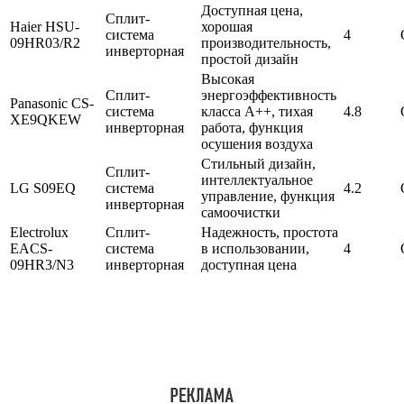
Доступная цена,
Сплит-
Haier HSU-
хорошая
система
4
09HR03/R2
производительность,
инверторная
простой дизайн
Высокая
Сплит-
энергоэффективность
Panasonic CS-
система
класса А++, тихая
4.8
XE9QKEW
инверторная
работа, функция
осушения воздуха
Стильный дизайн,
Сплит-
интеллектуальное
LG S09EQ
система
4.2
управление, функция
инверторная
самоочистки
Electrolux
Сплит-
Надежность, простота
EACS-
система
в использовании,
4
09HR3/N3
инверторная
доступная цена