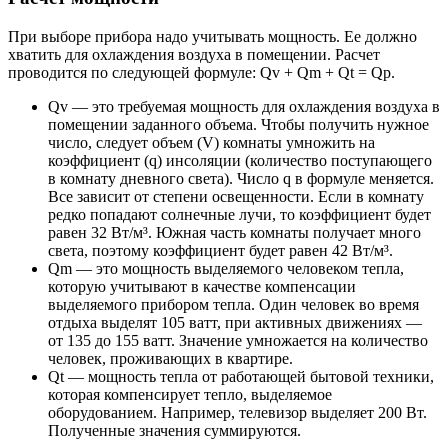
При выборе прибора надо учитывать мощность. Ее должно
хватить для охлаждения воздуха в помещении. Расчет
проводится по следующей формуле: Qv + Qm + Qt = Qр.
Qv — это требуемая мощность для охлаждения воздуха в
помещении заданного объема. Чтобы получить нужное
число, следует объем (V) комнаты умножить на
коэффициент (q) инсоляции (количество поступающего
в комнату дневного света). Число q в формуле меняется.
Все зависит от степени освещенности. Если в комнату
редко попадают солнечные лучи, то коэффициент будет
равен 32 Вт/м³. Южная часть комнаты получает много
света, поэтому коэффициент будет равен 42 Вт/м³.
Qm — это мощность выделяемого человеком тепла,
которую учитывают в качестве компенсации
выделяемого прибором тепла. Один человек во время
отдыха выделят 105 ватт, при активных движениях —
от 135 до 155 ватт. Значение умножается на количество
человек, проживающих в квартире.
Qt — мощность тепла от работающей бытовой техники,
которая компенсирует тепло, выделяемое
оборудованием. Например, телевизор выделяет 200 Вт.
Полученные значения суммируются.