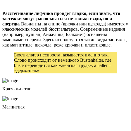
Расстегивание лифчика пройдет гладко, если знать, что
застежки могут располагаться не только сзади, но и
спереди.
Варианты на спине (крючки или щеколда) имеются у
классических моделей бюстгальтеров. Современные изделия
(например, пуш-ап, Анжелика, Балконет) оснащены
замочками спереди. Здесь используются такие виды застежек,
как магнитные, щеколда, реже крючки и пластиковые.
Бюстгальтер неспроста называется именно так.
Слово происходит от немецкого Büstenhalter, где
büste переводится как «женская грудь», а halter –
«держатель».
Крючки-петли
Магнитная