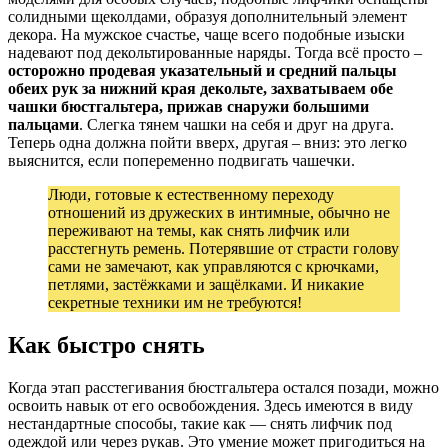
солидными щеколдами, образуя дополнительный элемент
декора. На мужское счастье, чаще всего подобные изыски
надевают под декольтированные наряды. Тогда всё просто –
осторожно продевая указательный и средний пальцы
обеих рук за нижний края декольте, захватываем обе
чашки бюстгальтера, прижав снаружи большими
пальцами
. Слегка тянем чашки на себя и друг на друга.
Теперь одна должна пойти вверх, другая – вниз: это легко
выяснится, если попеременно подвигать чашечки.
Люди, готовые к естественному переходу
отношений из дружеских в интимные, обычно не
переживают на темы, как снять лифчик или
расстегнуть ремень. Потерявшие от страсти голову
сами не замечают, как управляются с крючками,
петлями, застёжками и защёлками. И никакие
секретные техники им не требуются!
Как быстро снять
Когда этап расстегивания бюстгальтера остался позади, можно
освоить навык от его освобождения. Здесь имеются в виду
нестандартные способы, такие как — снять лифчик под
одеждой или через рукав. Это умение может пригодиться на