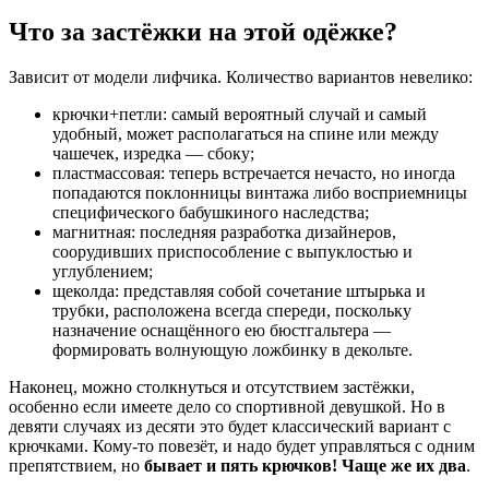
Что за застёжки на этой одёжке?
Зависит от модели лифчика. Количество вариантов невелико:
крючки+петли: самый вероятный случай и самый
удобный, может располагаться на спине или между
чашечек, изредка — сбоку;
пластмассовая: теперь встречается нечасто, но иногда
попадаются поклонницы винтажа либо восприемницы
специфического бабушкиного наследства;
магнитная: последняя разработка дизайнеров,
соорудивших приспособление с выпуклостью и
углублением;
щеколда: представляя собой сочетание штырька и
трубки, расположена всегда спереди, поскольку
назначение оснащённого ею бюстгальтера —
формировать волнующую ложбинку в декольте.
Наконец, можно столкнуться и отсутствием застёжки,
особенно если имеете дело со спортивной девушкой. Но в
девяти случаях из десяти это будет классический вариант с
крючками. Кому-то повезёт, и надо будет управляться с одним
препятствием, но
бывает и пять крючков! Чаще же их два
.