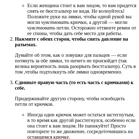
Если женщина стоит к вам лицом, то вам придется
снять ее бюстгальтер не видя. Не волнуйтесь!
Положите руки на лямки, чтобы одной рукой вы
могли
чувствовать
крючки, а другой — могли
чувствовать
петли. Осторожно оттяните ремни от
ее спины, чтобы дать себе место для работы.
Нажмите с обеих сторон, чтобы снять давление на
разъемах.
Думайте об этом, как о ловушке для пальцев — если
потянуть за обе лямки, то ничего не произойдет (так
велика вероятность лишь разорвать бюстгальтер). Суть в
том ,чтобы подтолкнуть обе лямки одновременно.
Сдвиньте правую часть (то есть часть с крючками) к
себе.
Придерживайте другую сторону, чтобы освободить
петли от крючков.
Иногда один крючок может остаться застегнутым,
в то время как другой расстегнулся, особенно если
она стоит к вам лицом. Не паникуйте! Просто
повторите то же движение, сосредоточившись на
оставшемся крючке.