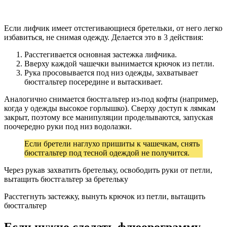
Если лифчик имеет отстегивающиеся бретельки, от него легко
избавиться, не снимая одежду. Делается это в 3 действия:
Расстегивается основная застежка лифчика.
Вверху каждой чашечки вынимается крючок из петли.
Рука просовывается под низ одежды, захватывает
бюстгальтер посередине и вытаскивает.
Аналогично снимается бюстгальтер из-под кофты (например,
когда у одежды высокое горлышко). Сверху доступ к лямкам
закрыт, поэтому все манипуляции проделываются, запуская
поочередно руки под низ водолазки.
Если бретели наглухо пришиты к чашечкам, снять
бюстгальтер под тесной одеждой не получится.
Через рукав захватить бретельку, освободить руки от петли,
вытащить бюстгальтер за бретельку
Расстегнуть застежку, вынуть крючок из петли, вытащить
бюстгальтер
Если нужно сделать флюорограмму