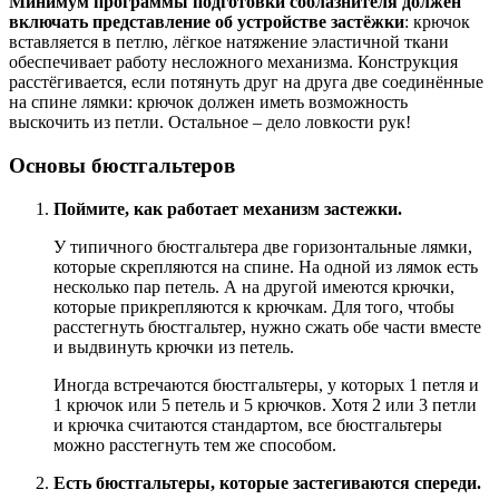
Минимум программы подготовки соблазнителя должен
включать представление об устройстве застёжки
: крючок
вставляется в петлю, лёгкое натяжение эластичной ткани
обеспечивает работу несложного механизма. Конструкция
расстёгивается, если потянуть друг на друга две соединённые
на спине лямки: крючок должен иметь возможность
выскочить из петли. Остальное – дело ловкости рук!
Основы бюстгальтеров
Поймите, как работает механизм застежки.
У типичного бюстгальтера две горизонтальные лямки,
которые скрепляются на спине. На одной из лямок есть
несколько пар петель. А на другой имеются крючки,
которые прикрепляются к крючкам. Для того, чтобы
расстегнуть бюстгальтер, нужно сжать обе части вместе
и выдвинуть крючки из петель.
Иногда встречаются бюстгальтеры, у которых 1 петля и
1 крючок или 5 петель и 5 крючков. Хотя 2 или 3 петли
и крючка считаются стандартом, все бюстгальтеры
можно расстегнуть тем же способом.
Есть бюстгальтеры, которые застегиваются спереди.