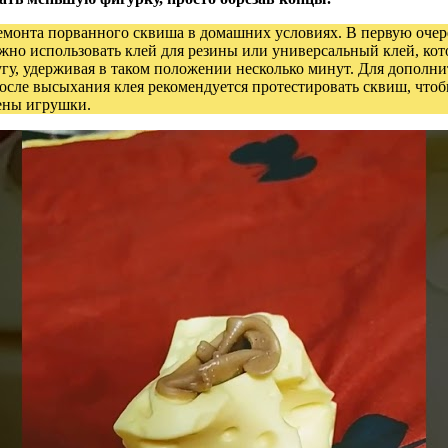
емонта порванного сквиша в домашних условиях. В первую очере
жно использовать клей для резины или универсальный клей, ко
ругу, удерживая в таком положении несколько минут. Для допол
осле высыхания клея рекомендуется протестировать сквиш, что
мены игрушки.