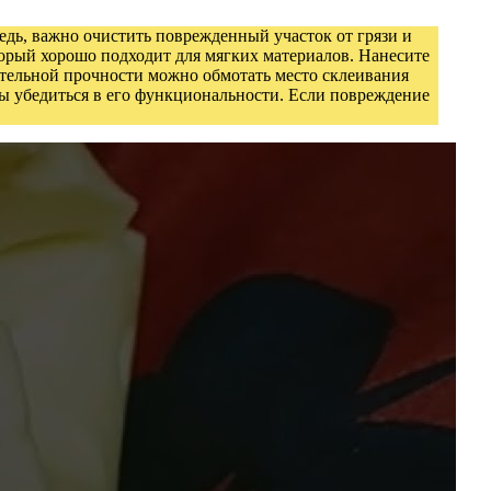
дь, важно очистить поврежденный участок от грязи и
торый хорошо подходит для мягких материалов. Нанесите
нительной прочности можно обмотать место склеивания
бы убедиться в его функциональности. Если повреждение