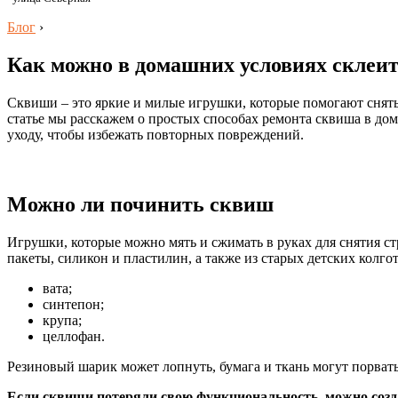
Блог
›
Как можно в домашних условиях склеит
Сквиши – это яркие и милые игрушки, которые помогают снять с
статье мы расскажем о простых способах ремонта сквиша в до
уходу, чтобы избежать повторных повреждений.
Можно ли починить сквиш
Игрушки, которые можно мять и сжимать в руках для снятия ст
пакеты, силикон и пластилин, а также из старых детских колго
вата;
синтепон;
крупа;
целлофан.
Резиновый шарик может лопнуть, бумага и ткань могут порватьс
Если сквиши потеряли свою функциональность, можно созд