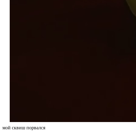
мой сквиш порвался