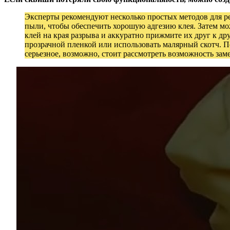
Эксперты рекомендуют несколько простых методов для р
пыли, чтобы обеспечить хорошую адгезию клея. Затем мо
клей на края разрыва и аккуратно прижмите их друг к д
прозрачной пленкой или использовать малярный скотч. П
серьезное, возможно, стоит рассмотреть возможность за