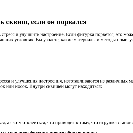
ь сквиш, если он порвался
тресс и улучшить настроение. Если фигурка порвется, это может
машних условиях. Вы узнаете, какие материалы и методы помогу
ресса и улучшения настроения, изготавливаются из различных м
ток или носок. Внутри сквишей могут находиться:
я, а скотч отклеиться, что приводит к тому, что игрушка стано
ать меньшую фигурку, просто обрезав концы.