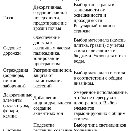
Выбор типа травы в
Декоративная,
зависимости от
создание ровной
освещенности и
Газон
поверхности,
проходимости.
предотвращение
Регулярный полив и
эрозии почвы
стрижка.
Обеспечение
Выбор материала (камень,
доступа к
плитка, гравий) с учетом
Садовые
различным частям
стиля палисадника и
дорожки
палисадника,
бюджета. Уклон для стока
зонирование
воды.
пространства
Ограждения
Разграничение зон,
Выбор материала и стиля
(бордюры,
защита от
в соответствии с общим
низкие
вытаптывания
дизайном.
заборчики)
растений
Умеренное использование,
Декоративные
Добавление
чтобы не перегрузить
элементы
индивидуальности,
пространство. Выбор
(скульптуры,
создание
элементов,
фонари,
акцентных зон
гармонирующих с общим
камни)
стилем.
Подсветка
Выбор типа светильников
Системы
растений, создание
(солнечные,