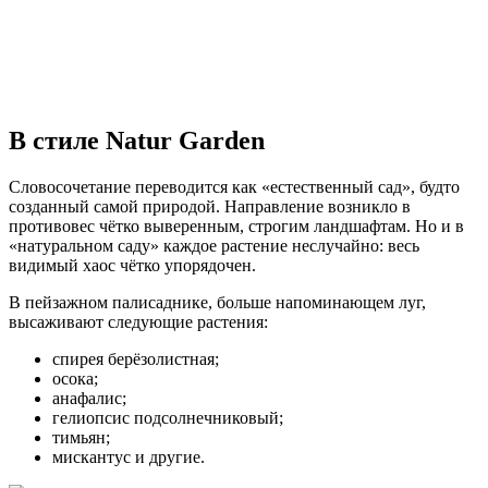
В стиле Natur Garden
Словосочетание переводится как «естественный сад», будто
созданный самой природой. Направление возникло в
противовес чётко выверенным, строгим ландшафтам. Но и в
«натуральном саду» каждое растение неслучайно: весь
видимый хаос чётко упорядочен.
В пейзажном палисаднике, больше напоминающем луг,
высаживают следующие растения:
спирея берёзолистная;
осока;
анафалис;
гелиопсис подсолнечниковый;
тимьян;
мискантус и другие.