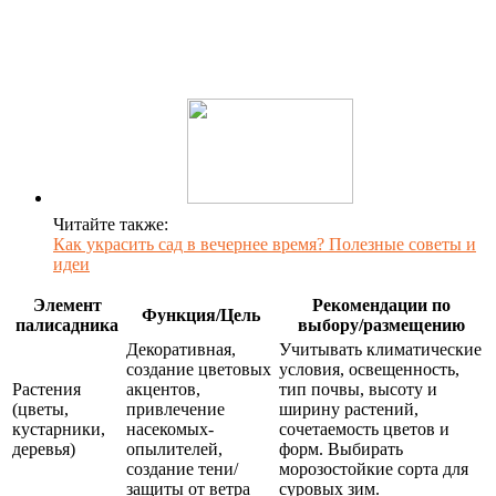
Читайте также:
Как украсить сад в вечернее время? Полезные советы и
идеи
Элемент
Рекомендации по
Функция/Цель
палисадника
выбору/размещению
Декоративная,
Учитывать климатические
создание цветовых
условия, освещенность,
Растения
акцентов,
тип почвы, высоту и
(цветы,
привлечение
ширину растений,
кустарники,
насекомых-
сочетаемость цветов и
деревья)
опылителей,
форм. Выбирать
создание тени/
морозостойкие сорта для
защиты от ветра
суровых зим.