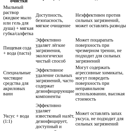
очистки
Мыльный
раствор
Доступность,
Неэффективен против
(жидкое мыло
безопасность,
сильных загрязнений,
или гель для
мягкое очищение
может оставлять разводы
душа) + мягкая
губка/салфетка
Эффективно
Может поцарапать
удаляет лёгкие
поверхность при
Пищевая сода
загрязнения,
чрезмерном трении, не
+ вода (паста)
экологически
подходит для сильных
чистый способ
загрязнений
Могут содержать
Эффективное
Специальные
агрессивные химикаты,
удаление сильных
чистящие
могут повредить
загрязнений, часто
средства для
поверхность при
содержат
акриловых
неправильном
дезинфицирующие
ванн
использовании, высокая
компоненты
стоимость
Эффективно
удаляет
Может оставлять запах
Уксус + вода
известковый налёт,
уксуса, не подходит для
(1:1)
дезинфицирует,
сильных загрязнений
доступный и