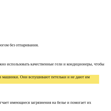
югом без отпаривания.
ажно использовать качественные гели и кондиционеры, чтобы
ан машинки. Они вспушивают петельки и не дают им
гчает имеющиеся загрязнения на белье и помогает их