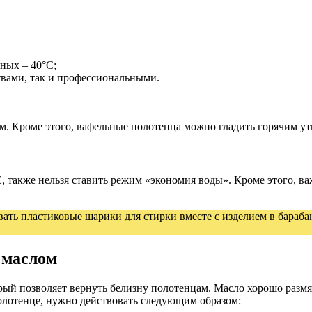
тных – 40°C;
твами, так и профессиональными.
. Кроме этого, вафельные полотенца можно гладить горячим ут
, также нельзя ставить режим «экономия воды». Кроме этого, в
вать пластиковые шарики для стирки вместе с изделием в бараб
 маслом
рый позволяет вернуть белизну полотенцам. Масло хорошо размя
полотенце, нужно действовать следующим образом: