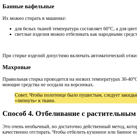
Банные вафельные
Их можно стирать в машинке:
для белых тканей температура составляет 60°C, а для цве
светлые изделия можно отбеливать как народными средс
При стирке изделий допустимо включать автоматический отжим
Махровые
Правильная стирка проводится на низких температурах 30-40°C
моющие средства не оседали на ворсинках.
Совет. Чтобы полотенце было пушистым, следует закиды
«липнуть» к ткани.
Способ 4. Отбеливание с растительным
Это очень необычный, но достаточно действенный метод, кото
качественно отстирать. Чтобы отбелить кухонное или банное 