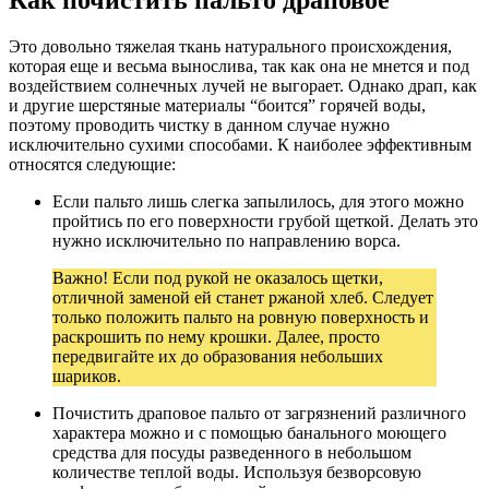
Как почистить пальто драповое
Это довольно тяжелая ткань натурального происхождения,
которая еще и весьма вынослива, так как она не мнется и под
воздействием солнечных лучей не выгорает. Однако драп, как
и другие шерстяные материалы “боится” горячей воды,
поэтому проводить чистку в данном случае нужно
исключительно сухими способами. К наиболее эффективным
относятся следующие:
Если пальто лишь слегка запылилось, для этого можно
пройтись по его поверхности грубой щеткой. Делать это
нужно исключительно по направлению ворса.
Важно! Если под рукой не оказалось щетки,
отличной заменой ей станет ржаной хлеб. Следует
только положить пальто на ровную поверхность и
раскрошить по нему крошки. Далее, просто
передвигайте их до образования небольших
шариков.
Почистить драповое пальто от загрязнений различного
характера можно и с помощью банального моющего
средства для посуды разведенного в небольшом
количестве теплой воды. Используя безворсовую