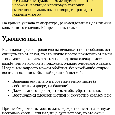
все пальто не нужно. Рекомендуется на пятно
наложить влажную хлопковую тряпочку,
смоченную в мыльном растворе, и прогладить
горячим утюгом.
На ярлыке указана температура, рекомендованная для глажки
конкретного изделия. Её превышать нельзя.
Удаляем пыль
Если пальто долго провисело на вешалке и нет необходимости
очищать его от грязи, то его нужно просто почистить от пыли
– она могла накопиться за тот период, пока одежда висела в
шкафу или на крючке в прихожей, ожидая очередного сезона.
И здесь мы запросто можем обойтись без какой-либо стирки,
воспользовавшись обычной одежной щеткой:
Вывешиваем пальто в проветриваемом месте (в
собственном дворе, на балконе);
Даем немного проветриться, чтобы убрать запахи;
Вооружаемся одежной щеткой и аккуратно удаляем всю
пыль.
При необходимости, можно дать одежде повисеть на воздухе
несколько часов. Если на улице дует ветерок, то это очень