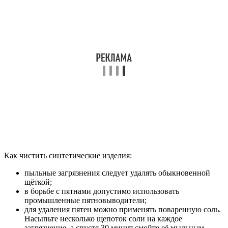
Как чистить синтетические изделия:
пыльные загрязнения следует удалять обыкновенной
щёткой;
в борьбе с пятнами допустимо использовать
промышленные пятновыводители;
для удаления пятен можно применять поваренную соль.
Насыпьте несколько щепоток соли на каждое
загрязнение, а спустя 30 минут смойте её мыльным