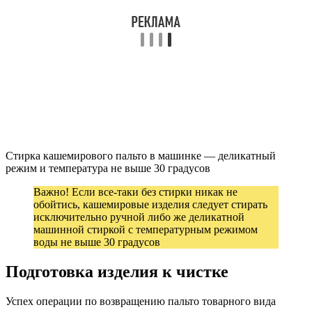
Стирка кашемирового пальто в машинке — деликатный
режим и температура не выше 30 градусов
Важно! Если все-таки без стирки никак не
обойтись, кашемировые изделия следует стирать
исключительно ручной либо же деликатной
машинной стиркой с температурным режимом
воды не выше 30 градусов
Подготовка изделия к чистке
Успех операции по возвращению пальто товарного вида