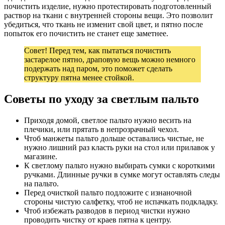
почистить изделие, нужно протестировать подготовленный
раствор на ткани с внутренней стороны вещи. Это позволит
убедиться, что ткань не изменит свой цвет, и пятно после
попыток его почистить не станет еще заметнее.
Совет! Перед тем, как пытаться почистить
застарелое пятно, драповую вещь можно немного
подержать над паром, это поможет сделать
структуру пятна менее стойкой.
Советы по уходу за светлым пальто
Приходя домой, светлое пальто нужно весить на
плечики, или прятать в непрозрачный чехол.
Чтоб манжеты пальто дольше оставались чистые, не
нужно лишний раз класть руки на стол или прилавок у
магазине.
К светлому пальто нужно выбирать сумки с короткими
ручками. Длинные ручки в сумке могут оставлять следы
на пальто.
Перед очисткой пальто подложите с изнаночной
стороны чистую салфетку, чтоб не испачкать подкладку.
Чтоб избежать разводов в период чистки нужно
проводить чистку от краев пятна к центру.