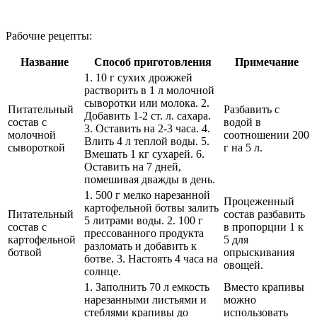
Рабочие рецепты:
Название
Способ приготовления
Примечание
1. 10 г сухих дрожжей
растворить в 1 л молочной
сыворотки или молока. 2.
Питательный
Разбавить с
Добавить 1-2 ст. л. сахара.
состав с
водой в
3. Оставить на 2-3 часа. 4.
молочной
соотношении 200
Влить 4 л теплой воды. 5.
сывороткой
г на 5 л.
Вмешать 1 кг сухарей. 6.
Оставить на 7 дней,
помешивая дважды в день.
1. 500 г мелко нарезанной
Процеженный
картофельной ботвы залить
Питательный
состав разбавить
5 литрами воды. 2. 100 г
состав с
в пропорции 1 к
прессованного продукта
картофельной
5 для
разломать и добавить к
ботвой
опрыскивания
ботве. 3. Настоять 4 часа на
овощей.
солнце.
1. Заполнить 70 л емкость
Вместо крапивы
нарезанными листьями и
можно
стеблями крапивы до
использовать