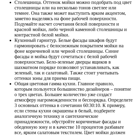
Столешница. Оттенок мойки можно подобрать под цвет
столешницы или на несколько тонов светлее или
темнее. Она также может выступить ярким акцентом,
заметно выделяясь на фоне рабочей поверхности.
Подумайте насчет сочетания белой поверхности и
красной мойки, либо черной каменной столешницы и
контрастной белой мойки.
Кухонный гарнитур. Белые фасады шкафов будут
гармонировать с белоснежным покрытием мойки на
фоне коричневой или черной столешницы. Синие
фасады и мойка будут сочетаться с белой рабочей
поверхностью. Бело-зеленые дверцы ящиков в
шахматном порядке позволяют устанавливать, как
зеленый, так и салатовый. Также стоит учитывать
оттенки зоны для приема пищи.
Общая цветовая гамма кухни. Главное правило,
которым пользуется большинство дизайнеров – понятие
о трех цветах. Большее количество уже создаст
атмосферу нагроможденности и беспорядка. Определите
3 основных оттенка в сочетании 60:30:10. К примеру,
если стены кухни окрашены в белый, подберите
аналогичную технику и сантехнические
принадлежности, обустройте коричневые фасады и
обеденную зону и в качестве 10 процентов разбавьте
все, ярким салатовым текстилем. Цвет мойки должен