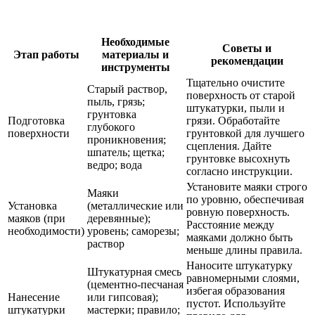
Необходимые
Советы и
Этап работы
материалы и
рекомендации
инструменты
Тщательно очистите
Старый раствор,
поверхность от старой
пыль, грязь;
штукатурки, пыли и
грунтовка
Подготовка
грязи. Обработайте
глубокого
поверхности
грунтовкой для лучшего
проникновения;
сцепления. Дайте
шпатель; щетка;
грунтовке высохнуть
ведро; вода
согласно инструкции.
Установите маяки строго
Маяки
по уровню, обеспечивая
Установка
(металлические или
ровную поверхность.
маяков (при
деревянные);
Расстояние между
необходимости)
уровень; саморезы;
маяками должно быть
раствор
меньше длины правила.
Наносите штукатурку
Штукатурная смесь
равномерными слоями,
(цементно-песчаная
избегая образования
Нанесение
или гипсовая);
пустот. Используйте
штукатурки
мастерки; правило;