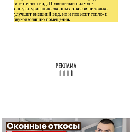
эстетичный вид. Правильный подход к
оштукатуриванию оконных откосов не только
улучшит внешний вид, но и повысит тепло- и
звукоизоляцию помещения.