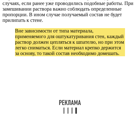
случаях, если ранее уже проводились подобные работы. При
замешивании раствора важно соблюдать определенные
пропорции. В ином случае получаемый состав не будет
прилипать к стене.
Вне зависимости от типа материала,
применяемого для оштукатуривания стен, каждый
раствор должен цепляться к шпателю, но при этом
легко сниматься. Если материал крепко держится
за основу, то такой состав необходимо домешать.