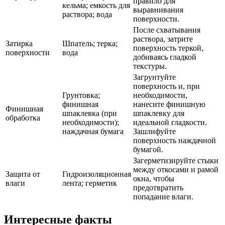
правило для
кельма; емкость для
выравнивания
раствора; вода
поверхности.
После схватывания
раствора, затрите
Затирка
Шпатель; терка;
поверхность теркой,
поверхности
вода
добиваясь гладкой
текстуры.
Загрунтуйте
поверхность и, при
Грунтовка;
необходимости,
финишная
нанесите финишную
Финишная
шпаклевка (при
шпаклевку для
обработка
необходимости);
идеальной гладкости.
наждачная бумага
Зашлифуйте
поверхность наждачной
бумагой.
Загерметизируйте стыки
между откосами и рамой
Защита от
Гидроизоляционная
окна, чтобы
влаги
лента; герметик
предотвратить
попадание влаги.
Интересные факты