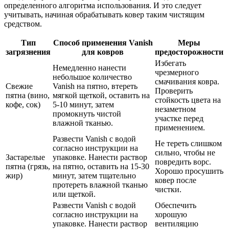
определенного алгоритма использования. И это следует
учитывать, начиная обрабатывать ковер таким чистящим
средством.
Тип
Способ применения Vanish
Меры
загрязнения
для ковров
предосторожности
Избегать
Немедленно нанести
чрезмерного
небольшое количество
смачивания ковра.
Свежие
Vanish на пятно, втереть
Проверить
пятна (вино,
мягкой щеткой, оставить на
стойкость цвета на
кофе, сок)
5-10 минут, затем
незаметном
промокнуть чистой
участке перед
влажной тканью.
применением.
Развести Vanish с водой
Не тереть слишком
согласно инструкции на
сильно, чтобы не
Застарелые
упаковке. Нанести раствор
повредить ворс.
пятна (грязь,
на пятно, оставить на 15-30
Хорошо просушить
жир)
минут, затем тщательно
ковер после
протереть влажной тканью
чистки.
или щеткой.
Развести Vanish с водой
Обеспечить
согласно инструкции на
хорошую
упаковке. Нанести раствор
вентиляцию