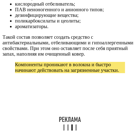
кислородный отбеливатель;
ПАВ неионогенного и анионного типов;
дезинфицирующие вещества;
поликарбоксилаты и цеолиты;
ароматизаторы.
Такой состав позволяет создать средство с
антибактериальными, отбеливающими и гипоаллергенными
свойствами. При этом оно оставляет после себя приятный
запах, наполняя им очищенный ковер.
Компоненты проникают в волокна и быстро
начинают действовать на загрязненные участки.