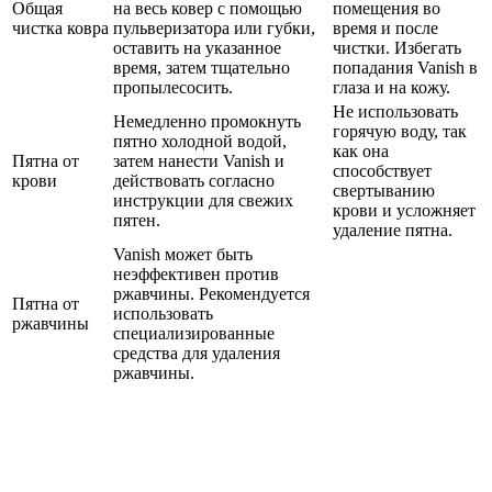
Общая
на весь ковер с помощью
помещения во
чистка ковра
пульверизатора или губки,
время и после
оставить на указанное
чистки. Избегать
время, затем тщательно
попадания Vanish в
пропылесосить.
глаза и на кожу.
Не использовать
Немедленно промокнуть
горячую воду, так
пятно холодной водой,
как она
Пятна от
затем нанести Vanish и
способствует
крови
действовать согласно
свертыванию
инструкции для свежих
крови и усложняет
пятен.
удаление пятна.
Vanish может быть
неэффективен против
ржавчины. Рекомендуется
Пятна от
использовать
ржавчины
специализированные
средства для удаления
ржавчины.