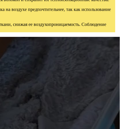
а на воздухе предпочтительнее, так как использование
ы ткани, снижая ее воздухопроницаемость. Соблюдение