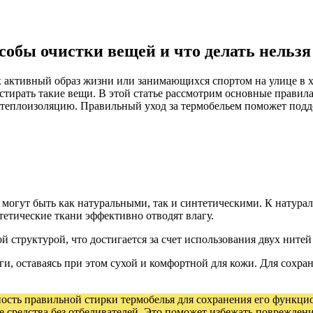
собы очистки вещей и что делать нельзя
х активный образ жизни или занимающихся спортом на улице в 
стирать такие вещи. В этой статье рассмотрим основные правила
ь теплоизоляцию. Правильный уход за термобельем поможет подд
могут быть как натуральными, так и синтетическими. К натураль
етические ткани эффективно отводят влагу.
структурой, что достигается за счет использования двух нитей 
ги, оставаясь при этом сухой и комфортной для кожи. Для сохр
ость правильной стирки термобелья для сохранения его функцио
 средства без отбеливателей. Это поможет избежать повреждени