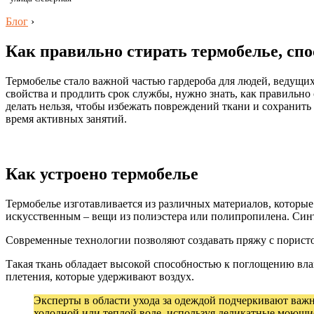
Блог
›
Как правильно стирать термобелье, спо
Термобелье стало важной частью гардероба для людей, ведущи
свойства и продлить срок службы, нужно знать, как правильно 
делать нельзя, чтобы избежать повреждений ткани и сохранит
время активных занятий.
Как устроено термобелье
Термобелье изготавливается из различных материалов, которые 
искусственным – вещи из полиэстера или полипропилена. Синт
Современные технологии позволяют создавать пряжу с пористой 
Такая ткань обладает высокой способностью к поглощению вла
плетения, которые удерживают воздух.
Эксперты в области ухода за одеждой подчеркивают важн
холодной или теплой воде, используя деликатные моющие