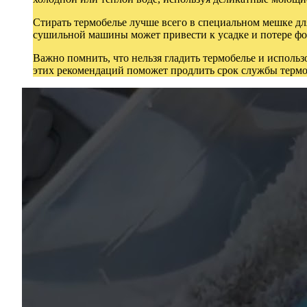
Стирать термобелье лучше всего в специальном мешке дл
сушильной машины может привести к усадке и потере ф
Важно помнить, что нельзя гладить термобелье и использ
этих рекомендаций поможет продлить срок службы термоб