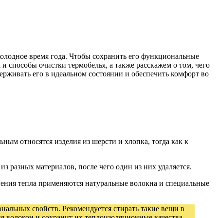
холодное время года. Чтобы сохранить его функциональные
 и способы очистки термобелья, а также расскажем о том, чего
ерживать его в идеальном состоянии и обеспечить комфорт во
ным относятся изделия из шерсти и хлопка, тогда как к
из разных материалов, после чего один из них удаляется.
анения тепла применяются натуральные волокна и специальные
нальных свойств. Рекомендуется стирать такие вещи в
я волокон и сохранит их теплоизоляционные качества.