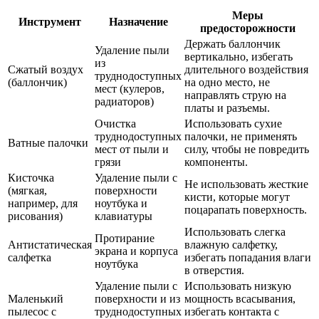
Меры
Инструмент
Назначение
предосторожности
Держать баллончик
Удаление пыли
вертикально, избегать
из
Сжатый воздух
длительного воздействия
труднодоступных
(баллончик)
на одно место, не
мест (кулеров,
направлять струю на
радиаторов)
платы и разъемы.
Очистка
Использовать сухие
труднодоступных
палочки, не применять
Ватные палочки
мест от пыли и
силу, чтобы не повредить
грязи
компоненты.
Кисточка
Удаление пыли с
Не использовать жесткие
(мягкая,
поверхности
кисти, которые могут
например, для
ноутбука и
поцарапать поверхность.
рисования)
клавиатуры
Использовать слегка
Протирание
Антистатическая
влажную салфетку,
экрана и корпуса
салфетка
избегать попадания влаги
ноутбука
в отверстия.
Удаление пыли с
Использовать низкую
Маленький
поверхности и из
мощность всасывания,
пылесос с
труднодоступных
избегать контакта с