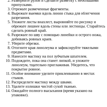
Разверните рулон и сделайте разметку с небольшими
припусками.
Отрежьте размеченные фрагменты.
Вырежьте выемки вдоль линии стыка для облегчения
разрезания.
Уложите листы внахлест, выровняйте по рисунку и
обрежьте лишнее вдоль стены или лестницы. Старайтесь
сделать ровный край.
Разрежьте по шву с помощью линейки и острого ножа,
добиваясь ровных краев.
Уберите обрезки.
Отогните края линолеума и зафиксируйте тяжелыми
предметами.
Нанесите мастику на пол зубчатым шпателем.
Подождите, пока она станет липкой, и уложите
линолеум, тщательно приглаживая. Убедитесь, что
покрытие ровное.
Особое внимание уделите приклеиванию в местах
стыков.
Распределите мастику между швами.
Удалите излишки чистой сухой тканью.
Ожидайте полного высыхания (время указано на
упаковке).