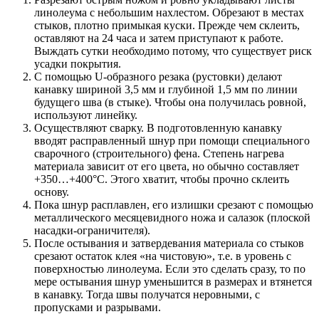
линолеума с небольшим нахлестом. Обрезают в местах
стыков, плотно примыкая куски. Прежде чем склеить,
оставляют на 24 часа и затем приступают к работе.
Выждать сутки необходимо потому, что существует риск
усадки покрытия.
С помощью U-образного резака (рустовки) делают
канавку шириной 3,5 мм и глубиной 1,5 мм по линии
будущего шва (в стыке). Чтобы она получилась ровной,
используют линейку.
Осуществляют сварку. В подготовленную канавку
вводят расправленный шнур при помощи специального
сварочного (строительного) фена. Степень нагрева
материала зависит от его цвета, но обычно составляет
+350…+400°C. Этого хватит, чтобы прочно склеить
основу.
Пока шнур расплавлен, его излишки срезают с помощью
металлического месяцевидного ножа и салазок (плоской
насадки-ограничителя).
После остывания и затвердевания материала со стыков
срезают остаток клея «на чистовую», т.е. в уровень с
поверхностью линолеума. Если это сделать сразу, то по
мере остывания шнур уменьшится в размерах и втянется
в канавку. Тогда швы получатся неровными, с
пропусками и разрывами.