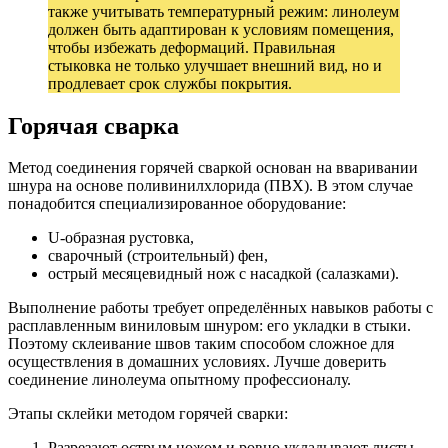
также учитывать температурный режим: линолеум
должен быть адаптирован к условиям помещения,
чтобы избежать деформаций. Правильная
стыковка не только улучшает внешний вид, но и
продлевает срок службы покрытия.
Горячая сварка
Метод соединения горячей сваркой основан на вваривании
шнура на основе поливинилхлорида (ПВХ). В этом случае
понадобится специализированное оборудование:
U-образная рустовка,
сварочный (строительный) фен,
острый месяцевидный нож с насадкой (салазками).
Выполнение работы требует определённых навыков работы с
расплавленным виниловым шнуром: его укладки в стыки.
Поэтому склеивание швов таким способом сложное для
осуществления в домашних условиях. Лучше доверить
соединение линолеума опытному профессионалу.
Этапы склейки методом горячей сварки:
Разрезают острым ножом и ровно укладывают листы