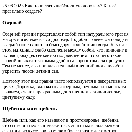
25.06.2023 Как почистить щебёночную дорожку? Как её
правильно создать?
Озерный
Озерный гравий представляет собой тип натурального гравия,
который извлекается со дна озер. Подобно гальке, он обладает
гладкой поверхностью благодаря воздействию воды. Камни в
этом материале слабо сцеплены между собой, что приводит к
их быстрому рассеиванию под давлением, из-за чего такой
гравий не является самым удобным вариантом для прогулок.
Тем не менее, его привлекательный внешний вид способен
украсить любой летний сад.
Поэтому этот вид гравия часто используется в декоративных
целях. Дорожка, выложенная озерным, речным или морским
гравием, станет прекрасным дополнением к живописному
цветущему саду.
Щебенка или щебень
Щебень или, как его называют в простонародье, щебенка –
это сыпучий неорганический каменный материал мелкой
фракции, из кусочков размером более пяти миллиметров.