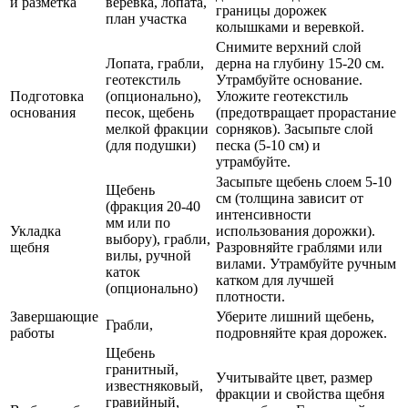
и разметка
веревка, лопата,
границы дорожек
план участка
колышками и веревкой.
Снимите верхний слой
Лопата, грабли,
дерна на глубину 15-20 см.
геотекстиль
Утрамбуйте основание.
Подготовка
(опционально),
Уложите геотекстиль
основания
песок, щебень
(предотвращает прорастание
мелкой фракции
сорняков). Засыпьте слой
(для подушки)
песка (5-10 см) и
утрамбуйте.
Засыпьте щебень слоем 5-10
Щебень
см (толщина зависит от
(фракция 20-40
интенсивности
мм или по
Укладка
использования дорожки).
выбору), грабли,
щебня
Разровняйте граблями или
вилы, ручной
вилами. Утрамбуйте ручным
каток
катком для лучшей
(опционально)
плотности.
Завершающие
Уберите лишний щебень,
Грабли,
работы
подровняйте края дорожек.
Щебень
гранитный,
Учитывайте цвет, размер
известняковый,
фракции и свойства щебня
гравийный,