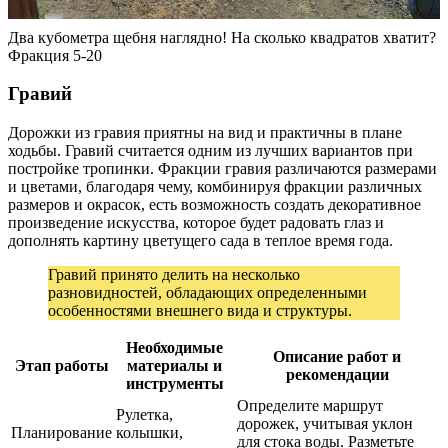
Два кубометра щебня наглядно! На сколько квадратов хватит?
Фракция 5-20
Гравий
Дорожки из гравия приятны на вид и практичны в плане
ходьбы. Гравий считается одним из лучших вариантов при
постройке тропинки. Фракции гравия различаются размерами
и цветами, благодаря чему, комбинируя фракции различных
размеров и окрасок, есть возможность создать декоративное
произведение искусства, которое будет радовать глаз и
дополнять картину цветущего сада в теплое время года.
Гравий принято делить на несколько
разновидностей, обладающих определенными
особенностями внешнего вида и структуры.
Необходимые
Описание работ и
Этап работы
материалы и
рекомендации
инструменты
Определите маршрут
Рулетка,
дорожек, учитывая уклон
Планирование
колышки,
для стока воды. Разметьте