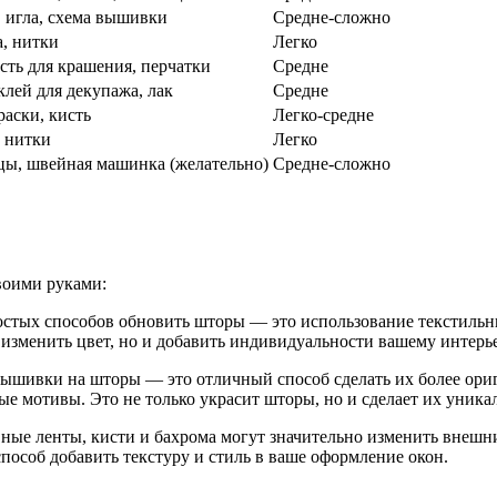
 игла, схема вышивки
Средне-сложно
а, нитки
Легко
ость для крашения, перчатки
Средне
клей для декупажа, лак
Средне
раски, кисть
Легко-средне
, нитки
Легко
цы, швейная машинка (желательно)
Средне-сложно
воими руками:
остых способов обновить шторы — это использование текстильн
 изменить цвет, но и добавить индивидуальности вашему интерье
вышивки на шторы — это отличный способ сделать их более ори
е мотивы. Это не только украсит шторы, но и сделает их уника
вные ленты, кисти и бахрома могут значительно изменить внеш
пособ добавить текстуру и стиль в ваше оформление окон.