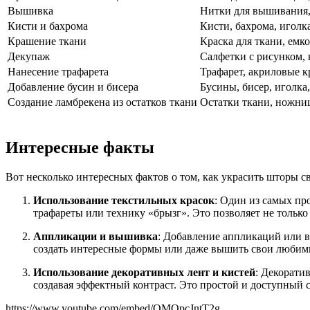
Вышивка
Нитки для вышивания,
Кисти и бахрома
Кисти, бахрома, иголк
Крашение ткани
Краска для ткани, емк
Декупаж
Салфетки с рисунком, 
Нанесение трафарета
Трафарет, акриловые к
Добавление бусин и бисера
Бусины, бисер, иголка
Создание ламбрекена из остатков ткани
Остатки ткани, ножни
Интересные факты
Вот несколько интересных фактов о том, как украсить шторы с
Использование текстильных красок
: Один из самых пр
трафареты или технику «брызг». Это позволяет не только
Аппликации и вышивка
: Добавление аппликаций или 
создать интересные формы или даже вышить свои любимы
Использование декоративных лент и кистей
: Декорати
создавая эффектный контраст. Это простой и доступный с
https://www.youtube.com/embed/OMOpcJntT2g