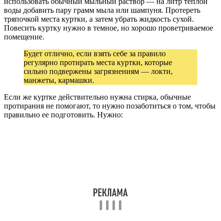
использовать обычный мыльный раствор — на литр теплой
воды добавить пару грамм мыла или шампуня. Протереть
тряпочкой места куртки, а затем убрать жидкость сухой.
Повесить куртку нужно в темное, но хорошо проветриваемое
помещение.
Будет отлично, если взять себе за правило
регулярно протирать места куртки, которые
сильно подвержены загрязнениям — локти,
манжеты, кармашки.
Если же куртке действительно нужна стирка, обычные
протирания не помогают, то нужно позаботиться о том, чтобы
правильно ее подготовить. Нужно: