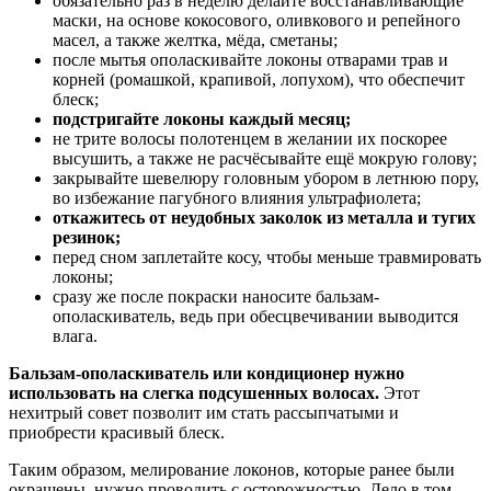
обязательно раз в неделю делайте восстанавливающие
маски, на основе кокосового, оливкового и репейного
масел, а также желтка, мёда, сметаны;
после мытья ополаскивайте локоны отварами трав и
корней (ромашкой, крапивой, лопухом), что обеспечит
блеск;
подстригайте локоны каждый месяц;
не трите волосы полотенцем в желании их поскорее
высушить, а также не расчёсывайте ещё мокрую голову;
закрывайте шевелюру головным убором в летнюю пору,
во избежание пагубного влияния ультрафиолета;
откажитесь от неудобных заколок из металла и тугих
резинок;
перед сном заплетайте косу, чтобы меньше травмировать
локоны;
сразу же после покраски наносите бальзам-
ополаскиватель, ведь при обесцвечивании выводится
влага.
Бальзам-ополаскиватель или кондиционер нужно
использовать на слегка подсушенных волосах.
Этот
нехитрый совет позволит им стать рассыпчатыми и
приобрести красивый блеск.
Таким образом, мелирование локонов, которые ранее были
окрашены, нужно проводить с осторожностью. Дело в том,