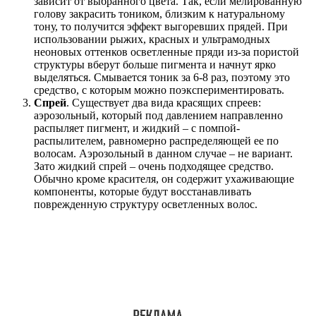
зависит от выбранного цвета. Так, если мелированную
голову закрасить тоником, близким к натуральному
тону, то получится эффект выгоревших прядей. При
использовании рыжих, красных и ультрамодных
неоновых оттенков осветленные пряди из-за пористой
структуры вберут больше пигмента и начнут ярко
выделяться. Смывается тоник за 6-8 раз, поэтому это
средство, с которым можно поэкспериментировать.
Спрей
. Существует два вида красящих спреев:
аэрозольный, который под давлением направленно
распыляет пигмент, и жидкий – с помпой-
распылителем, равномерно распределяющей ее по
волосам. Аэрозольный в данном случае – не вариант.
Зато жидкий спрей – очень подходящее средство.
Обычно кроме красителя, он содержит ухаживающие
компоненты, которые будут восстанавливать
поврежденную структуру осветленных волос.