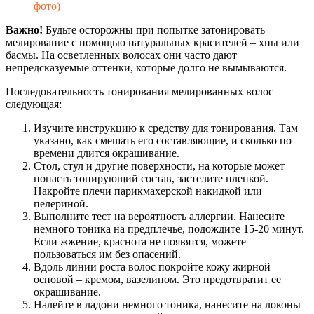
фото)
Важно!
Будьте осторожны при попытке затонировать
мелирование с помощью натуральных красителей – хны или
басмы. На осветленных волосах они часто дают
непредсказуемые оттенки, которые долго не вымываются.
Последовательность тонирования мелированных волос
следующая:
Изучите инструкцию к средству для тонирования. Там
указано, как смешать его составляющие, и сколько по
времени длится окрашивание.
Стол, стул и другие поверхности, на которые может
попасть тонирующий состав, застелите пленкой.
Накройте плечи парикмахерской накидкой или
пелериной.
Выполните тест на вероятность аллергии. Нанесите
немного тоника на предплечье, подождите 15-20 минут.
Если жжение, краснота не появятся, можете
пользоваться им без опасений.
Вдоль линии роста волос покройте кожу жирной
основой – кремом, вазелином. Это предотвратит ее
окрашивание.
Налейте в ладони немного тоника, нанесите на локоны