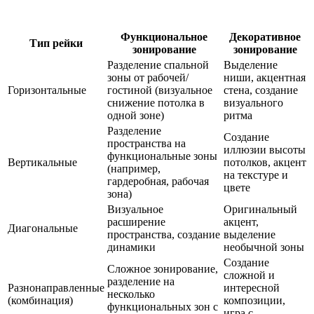
Функциональное
Декоративное
Тип рейки
зонирование
зонирование
Разделение спальной
Выделение
зоны от рабочей/
ниши, акцентная
Горизонтальные
гостиной (визуальное
стена, создание
снижение потолка в
визуального
одной зоне)
ритма
Разделение
Создание
пространства на
иллюзии высоты
функциональные зоны
Вертикальные
потолков, акцент
(например,
на текстуре и
гардеробная, рабочая
цвете
зона)
Визуальное
Оригинальный
расширение
акцент,
Диагональные
пространства, создание
выделение
динамики
необычной зоны
Создание
Сложное зонирование,
сложной и
разделение на
Разнонаправленные
интересной
несколько
(комбинация)
композиции,
функциональных зон с
игра с