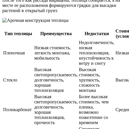
После того как рассада выращена, теплица собирается, а на
месте ее расположения формируются грядки для высадки
растений в открытый грунт.
Стоим
Тип теплицы
Преимущества
Недостатки
(усло
Недолговечность,
Низкая стоимость,
низкая
Пленочная
легкость монтажа,
теплоизоляция,
Низка
мобильность
неустойчивость к
ветру и снегу
Высокая
Высокая
светопропускаемость,
стоимость,
Стекло
долговечность,
хрупкость,
Высок
хорошая
сложность
теплоизоляция
монтажа
Высокая
Более высокая
светопропускаемость,
стоимость, чем
долговечность,
пленка,
Поликарбонат
Средн
хорошая
возможно
теплоизоляция,
пожелтение со
прочность
временем
Стоимость,