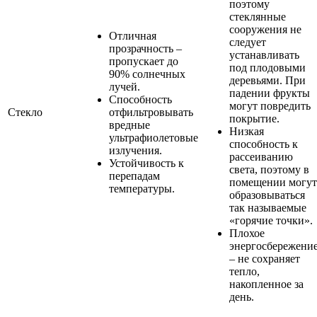
поэтому
стеклянные
сооружения не
Отличная
следует
прозрачность –
устанавливать
пропускает до
под плодовыми
90% солнечных
деревьями. При
лучей.
падении фрукты
Способность
могут повредить
Стекло
отфильтровывать
покрытие.
вредные
Низкая
ультрафиолетовые
способность к
излучения.
рассеиванию
Устойчивость к
света, поэтому в
перепадам
помещении могут
температуры.
образовываться
так называемые
«горячие точки».
Плохое
энергосбережени
– не сохраняет
тепло,
накопленное за
день.