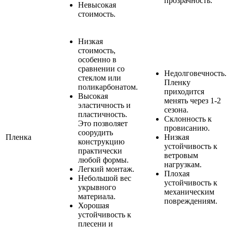
прозрачность.
Невысокая
стоимость.
Низкая
стоимость,
особенно в
сравнении со
Недолговечность.
стеклом или
Пленку
поликарбонатом.
приходится
Высокая
менять через 1-2
эластичность и
сезона.
пластичность.
Склонность к
Это позволяет
провисанию.
соорудить
Пленка
Низкая
конструкцию
устойчивость к
практически
ветровым
любой формы.
нагрузкам.
Легкий монтаж.
Плохая
Небольшой вес
устойчивость к
укрывного
механическим
материала.
повреждениям.
Хорошая
устойчивость к
плесени и