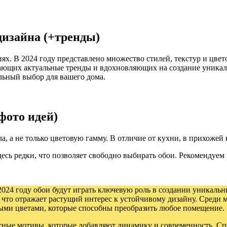
дизайна (+тренды)
ях. В 2024 году представлено множество стилей, текстур и цве
ающих актуальные тренды и вдохновляющих на создание уникаль
ильный выбор для вашего дома.
фото идей)
а, а не только цветовую гамму. В отличие от кухни, в прихоже
есь редки, что позволяет свободно выбирать обои. Рекомендуем
2024 году обои будут играть ключевую роль в создании уникальн
 что отражает растущий интерес к устойчивому дизайну. Среди
ми цветами, которые способны преобразить любое помещение.
тные мотивы, которые добавляют динамику и современность. Сп