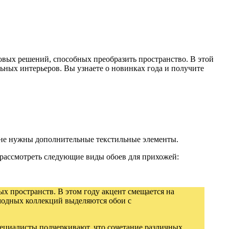
товых решений, способных преобразить пространство. В этой
ных интерьеров. Вы узнаете о новинках года и получите
й не нужны дополнительные текстильные элементы.
 рассмотреть следующие виды обоев для прихожей:
ых пространств. В этом году акцент смещается на
 модных коллекций выделяются обои с
ециалисты подчеркивают, что сочетание различных