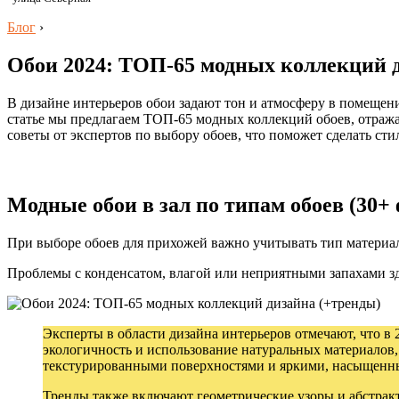
Блог
›
Обои 2024: ТОП-65 модных коллекций 
В дизайне интерьеров обои задают тон и атмосферу в помещени
статье мы предлагаем ТОП-65 модных коллекций обоев, отраж
советы от экспертов по выбору обоев, что поможет сделать ст
Модные обои в зал по типам обоев (30+ 
При выборе обоев для прихожей важно учитывать тип материал
Проблемы с конденсатом, влагой или неприятными запахами зд
Эксперты в области дизайна интерьеров отмечают, что в 
экологичность и использование натуральных материалов,
текстурированными поверхностями и яркими, насыщенны
Тренды также включают геометрические узоры и абстрак