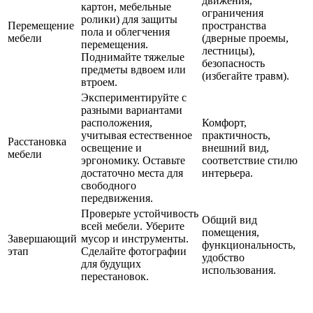
движения,
картон, мебельные
ограничения
ролики) для защиты
Перемещение
пространства
пола и облегчения
мебели
(дверные проемы,
перемещения.
лестницы),
Поднимайте тяжелые
безопасность
предметы вдвоем или
(избегайте травм).
втроем.
Экспериментируйте с
разными вариантами
расположения,
Комфорт,
учитывая естественное
практичность,
Расстановка
освещение и
внешний вид,
мебели
эргономику. Оставьте
соответствие стилю
достаточно места для
интерьера.
свободного
передвижения.
Проверьте устойчивость
Общий вид
всей мебели. Уберите
помещения,
Завершающий
мусор и инструменты.
функциональность,
этап
Сделайте фотографии
удобство
для будущих
использования.
перестановок.