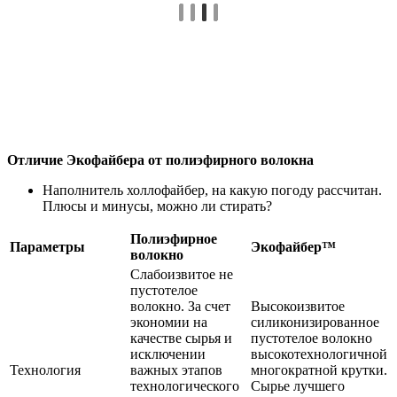
Отличие Экофайбера от полиэфирного волокна
Наполнитель холлофайбер, на какую погоду рассчитан.
Плюсы и минусы, можно ли стирать?
Полиэфирное
Параметры
Экофайбер™
волокно
Слабоизвитое не
пустотелое
волокно. За счет
Высокоизвитое
экономии на
силиконизированное
качестве сырья и
пустотелое волокно
исключении
высокотехнологичной
Технология
важных этапов
многократной крутки.
технологического
Сырье лучшего