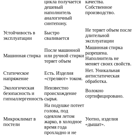
цикла получается
качества.
дешевый
Собственное
наполнитель
производство.
аналогичный
синтепону.
Не теряет объем после
Устойчивость в
Быстро
длительной
эксплуатации
сваливается
эксплуатации
Машинная стирка
После машинной
разрешена.
Машинная стирка
или ручной стирки
Наполнитель не
теряет объем
меняет своих свойств.
Нет. Уникальная
Статическое
Есть. Изделия
антистатическая
напряжение
«стреляют» током.
обработка.
Экологическая
Неизвестно
Волокно
безопасность и
происхождение
сертифицировано.
гипоаллергенность
сырья.
На подушке потеет
голова, под
одеялом летом
Микроклимат в
Уютно, изделия
жарко, в холодное
постели
«дышат».
время года
прохладно и не