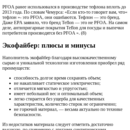
PFOA ранее использовался в производстве тефлона вплоть до
2013 года. По словам Чемурса: «Если кто-то говорит вам, что«
тефлон »- это PFOA, они ошибаются. Тефлон — это бренд.
Даже EPA заявило, что бренд Teflon — это не PFOA. На самом
деле, антипригарные покрытия Teflon для посуды и выпечки
потребителя производятся без PFOA ». (8)
Экофайбер: плюсы и минусы
Наполнитель экофайбер благодаря высококачественному
сырью и уникальной технологии изготовления приобрел ряд
преимуществ:
способность долгое время сохранять объем;
не накапливает статическое электричество;
отличается мягкостью и упругостью;
имеет небольшой вес и оптимальный объем;
легко стирается без ущерба для качественных
характеристик, количество стирок не ограниченно;
не горючий материал, — весьма актуально по технике
безопасности.
Из недостатков материала следует отметить достаточно
высокую, по сравнению с другими синтетическими