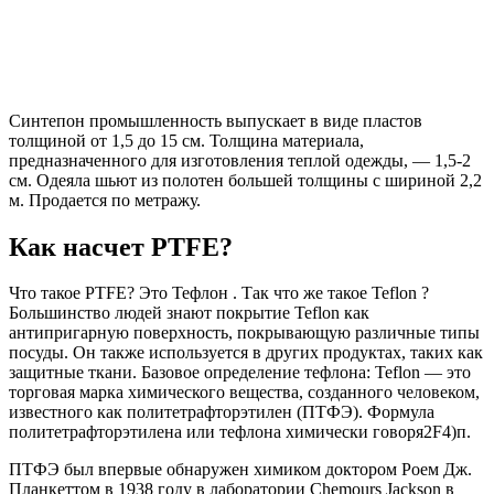
Синтепон промышленность выпускает в виде пластов
толщиной от 1,5 до 15 см. Толщина материала,
предназначенного для изготовления теплой одежды, — 1,5-2
см. Одеяла шьют из полотен большей толщины с шириной 2,2
м. Продается по метражу.
Как насчет PTFE?
Что такое PTFE? Это Тефлон . Так что же такое Teflon ?
Большинство людей знают покрытие Teflon как
антипригарную поверхность, покрывающую различные типы
посуды. Он также используется в других продуктах, таких как
защитные ткани. Базовое определение тефлона: Teflon — это
торговая марка химического вещества, созданного человеком,
известного как политетрафторэтилен (ПТФЭ). Формула
политетрафторэтилена или тефлона химически говоря2F4)п.
ПТФЭ был впервые обнаружен химиком доктором Роем Дж.
Планкеттом в 1938 году в лаборатории Chemours Jackson в