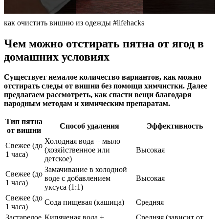
как очистить вишню из одежды #lifehacks
Чем можно отстирать пятна от ягод в
домашних условиях
Существует немалое количество вариантов, как можно
отстирать следы от вишни без помощи химчистки. Далее
предлагаем рассмотреть, как спасти вещи благодаря
народным методам и химическим препаратам.
Тип пятна
Способ удаления
Эффективность
от вишни
Холодная вода + мыло
Свежее (до
(хозяйственное или
Высокая
1 часа)
детское)
Замачивание в холодной
Свежее (до
воде с добавлением
Высокая
1 часа)
уксуса (1:1)
Свежее (до
Сода пищевая (кашица)
Средняя
1 часа)
Застарелое
Кипяченая вода +
Средняя (зависит от