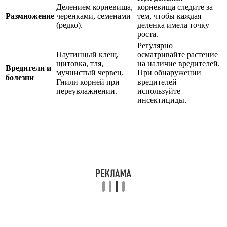
Делением корневища,
корневища следите за
Размножение
черенками, семенами
тем, чтобы каждая
(редко).
деленка имела точку
роста.
Регулярно
Паутинный клещ,
осматривайте растение
щитовка, тля,
на наличие вредителей.
Вредители и
мучнистый червец.
При обнаружении
болезни
Гнили корней при
вредителей
переувлажнении.
используйте
инсектициды.