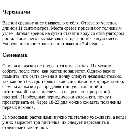
Черенками
Весной срезают лист с мякотью стебля. Отрезают черенок
длиной 11 сантиметров. Места срезов присыпают толченым
углем. Затем черенок на сутки ставят в воду со стимулятором
роста. После чего высаживают в торфяно-песчаную смесь.
Укоренение происходит на протяжении 2-4 недель.
Семенами
Семена алоказии не продаются в магазинах. Их можно
собрать после того, как растение зацветет. Однако важно
помнить, что сеять семена в почву следует незамедлительно,
так как они быстро теряют свою способность к прорастанию.
Семена алоказии распределяют по увлажненной и
питательной земле, после чего накрывают прозрачной
пленкой. Необходимо периодически увлажнять почву и
проветривать её. Через 18-23 дня можно ожидать появления
первых всходов.
За молодыми растениями нужно тщательно ухаживать, а когда
у них вырастет три листочка, их следует пересадить в
отдельные стаканчики.