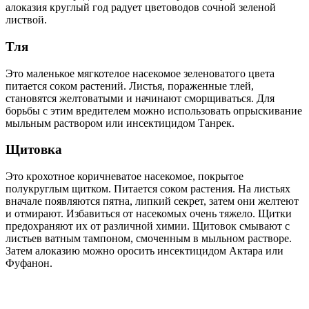
алоказия круглый год радует цветоводов сочной зеленой
листвой.
Тля
Это маленькое мягкотелое насекомое зеленоватого цвета
питается соком растений. Листья, пораженные тлей,
становятся желтоватыми и начинают сморщиваться. Для
борьбы с этим вредителем можно использовать опрыскивание
мыльным раствором или инсектицидом Танрек.
Щитовка
Это крохотное коричневатое насекомое, покрытое
полукруглым щитком. Питается соком растения. На листьях
вначале появляются пятна, липкий секрет, затем они желтеют
и отмирают. Избавиться от насекомых очень тяжело. Щитки
предохраняют их от различной химии. Щитовок смывают с
листьев ватным тампоном, смоченным в мыльном растворе.
Затем алоказию можно оросить инсектицидом Актара или
Фуфанон.