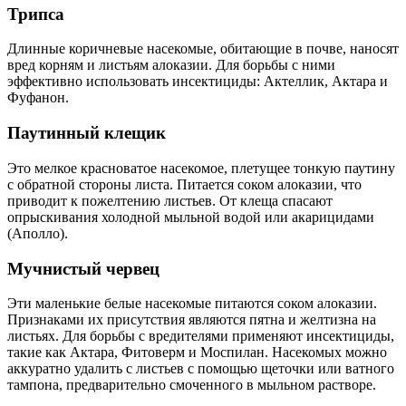
Трипса
Длинные коричневые насекомые, обитающие в почве, наносят
вред корням и листьям алоказии. Для борьбы с ними
эффективно использовать инсектициды: Актеллик, Актара и
Фуфанон.
Паутинный клещик
Это мелкое красноватое насекомое, плетущее тонкую паутину
с обратной стороны листа. Питается соком алоказии, что
приводит к пожелтению листьев. От клеща спасают
опрыскивания холодной мыльной водой или акарицидами
(Аполло).
Мучнистый червец
Эти маленькие белые насекомые питаются соком алоказии.
Признаками их присутствия являются пятна и желтизна на
листьях. Для борьбы с вредителями применяют инсектициды,
такие как Актара, Фитоверм и Моспилан. Насекомых можно
аккуратно удалить с листьев с помощью щеточки или ватного
тампона, предварительно смоченного в мыльном растворе.