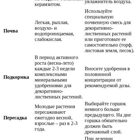
увлажнитель воздуха.
керамзитом.
Используйте
специальную
Легкая, рыхлая,
почвенную смесь для
воздухо- и
декоративно-
Почва
водопроницаемая,
лиственных растений
слабокислая.
или приготовьте ее
самостоятельно (торф,
листовая земля, песок).
В период активного
роста (весна-лето)
каждые 2-3 недели
Вносите удобрения в
комплексными
половинной
Подкормка
минеральными
концентрации от
удобрениями для
рекомендуемой дозы.
декоративно-
лиственных растений.
Выбирайте горшок
Молодые растения
немного больше
пересаживают
предыдущего. На дне
Пересадка
ежегодно весной,
горшка обязательно
взрослые – раз в 2-3
должен быть
года.
дренажный слой.
При делении