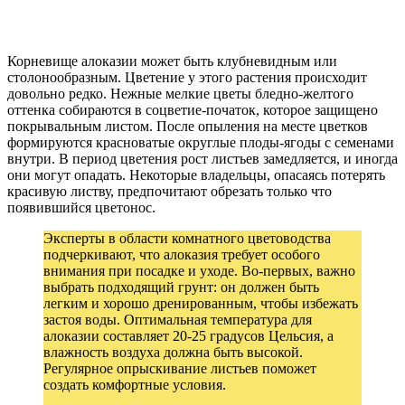
Корневище алоказии может быть клубневидным или
столонообразным. Цветение у этого растения происходит
довольно редко. Нежные мелкие цветы бледно-желтого
оттенка собираются в соцветие-початок, которое защищено
покрывальным листом. После опыления на месте цветков
формируются красноватые округлые плоды-ягоды с семенами
внутри. В период цветения рост листьев замедляется, и иногда
они могут опадать. Некоторые владельцы, опасаясь потерять
красивую листву, предпочитают обрезать только что
появившийся цветонос.
Эксперты в области комнатного цветоводства
подчеркивают, что алоказия требует особого
внимания при посадке и уходе. Во-первых, важно
выбрать подходящий грунт: он должен быть
легким и хорошо дренированным, чтобы избежать
застоя воды. Оптимальная температура для
алоказии составляет 20-25 градусов Цельсия, а
влажность воздуха должна быть высокой.
Регулярное опрыскивание листьев поможет
создать комфортные условия.