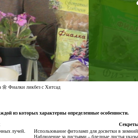
 🌼 Фиалки ликбез с Хитсад
аждой из которых характерны определенные особенности.
х
Секреты
чных лучей.
Использование фитоламп для досветки в зимний
Наблюдение за листьями – бледные листья указы