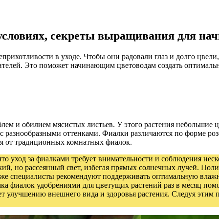
 условиях, секреты выращивания для н
прихотливости в уходе. Чтобы они радовали глаз и долго цвели,
едителей. Это поможет начинающим цветоводам создать оптималь
блем и обилием мясистых листьев. У этого растения небольшие 
разнообразными оттенками. Фиалки различаются по форме розет
ся от традиционных комнатных фиалок.
что уход за фиалками требует внимательности и соблюдения нес
кий, но рассеянный свет, избегая прямых солнечных лучей. Поли
кже специалисты рекомендуют поддерживать оптимальную влажно
ка фиалок удобрениями для цветущих растений раз в месяц помо
ует улучшению внешнего вида и здоровья растения. Следуя эти