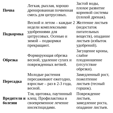
Застой воды,
Легкая, рыхлая, хорошо
плохое развитие
Почва
дренированная почвенная
корневой системы
смесь для цитрусовых.
(плохой дренаж).
Весной и летом – каждые 2
Желтение листьев
недели комплексными
(недостаток
удобрениями для
питательных
Подкормка
цитрусовых. Осенью и
веществ), опадание
зимой – подкормки
листьев (избыток
прекращают.
удобрений).
Загущение кроны,
Формирующая обрезка
слабое
Обрезка
весной, удаление сухих и
плодоношение
поврежденных ветвей.
(отсутствие
обрезки).
Молодые растения
Замедленный рост,
пересаживают ежегодно,
пожелтение
Пересадка
взрослые – раз в 2-3 года,
листьев (тесный
весной.
горшок).
Тля, щитовка, паутинный
Повреждение
Вредители и
клещ. Профилактика и
листьев,
болезни
своевременное лечение
замедление роста,
инсектицидами.
опадание листьев.