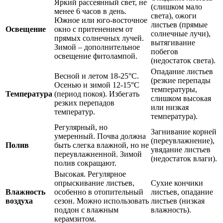
Яркий рассеянный свет, не
(слишком мало
менее 6 часов в день.
света), ожоги
Южное или юго-восточное
листьев (прямые
Освещение
окно с притенением от
солнечные лучи),
прямых солнечных лучей.
вытягивание
Зимой – дополнительное
побегов
освещение фитолампой.
(недостаток света).
Опадание листьев
Весной и летом 18-25°C.
(резкие перепады
Осенью и зимой 12-15°C
температуры,
Температура
(период покоя). Избегать
слишком высокая
резких перепадов
или низкая
температур.
температура).
Регулярный, но
Загнивание корней
умеренный. Почва должна
(переувлажнение),
Полив
быть слегка влажной, но не
увядание листьев
переувлажненной. Зимой
(недостаток влаги).
полив сокращают.
Высокая. Регулярное
опрыскивание листьев,
Сухие кончики
Влажность
особенно в отопительный
листьев, опадание
воздуха
сезон. Можно использовать
листьев (низкая
поддон с влажным
влажность).
керамзитом.