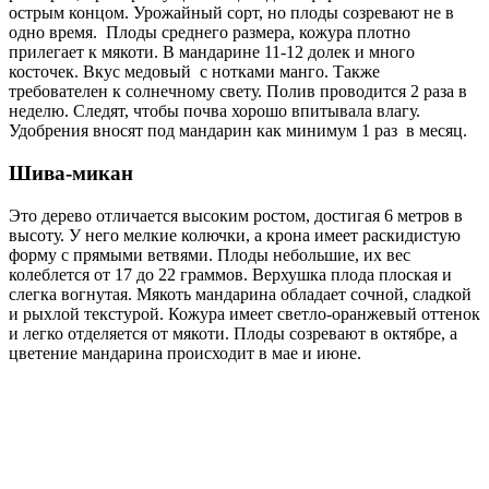
острым концом. Урожайный сорт, но плоды созревают не в
одно время. Плоды среднего размера, кожура плотно
прилегает к мякоти. В мандарине 11-12 долек и много
косточек. Вкус медовый с нотками манго. Также
требователен к солнечному свету. Полив проводится 2 раза в
неделю. Следят, чтобы почва хорошо впитывала влагу.
Удобрения вносят под мандарин как минимум 1 раз в месяц.
Шива-микан
Это дерево отличается высоким ростом, достигая 6 метров в
высоту. У него мелкие колючки, а крона имеет раскидистую
форму с прямыми ветвями. Плоды небольшие, их вес
колеблется от 17 до 22 граммов. Верхушка плода плоская и
слегка вогнутая. Мякоть мандарина обладает сочной, сладкой
и рыхлой текстурой. Кожура имеет светло-оранжевый оттенок
и легко отделяется от мякоти. Плоды созревают в октябре, а
цветение мандарина происходит в мае и июне.