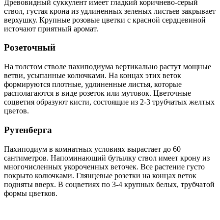
Древовидный суккулент имеет гладкий коричнево-серый
ствол, густая крона из удлиненных зеленых листьев закрывает
верхушку. Крупные розовые цветки с красной сердцевиной
источают приятный аромат.
Розеточный
На толстом стволе пахиподиума вертикально растут мощные
ветви, усыпанные колючками. На концах этих веток
формируются плотные, удлиненные листья, которые
располагаются в виде розеток или мутовок. Цветочные
соцветия образуют кисти, состоящие из 2-3 трубчатых желтых
цветов.
Рутенберга
Пахиподиум в комнатных условиях вырастает до 60
сантиметров. Напоминающий бутылку ствол имеет крону из
многочисленных укороченных веточек. Все растение густо
покрыто колючками. Глянцевые розетки на концах веток
подняты вверх. В соцветиях по 3-4 крупных белых, трубчатой
формы цветков.