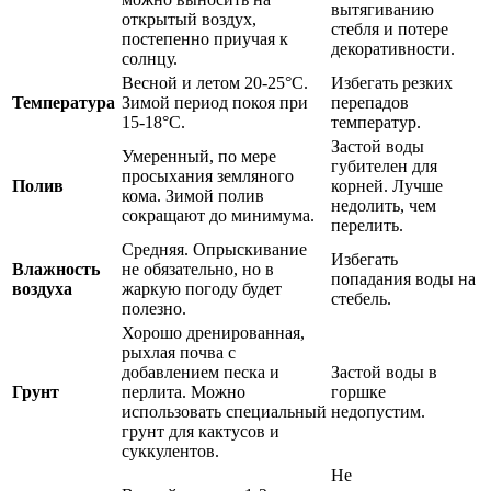
вытягиванию
открытый воздух,
стебля и потере
постепенно приучая к
декоративности.
солнцу.
Весной и летом 20-25°C.
Избегать резких
Температура
Зимой период покоя при
перепадов
15-18°C.
температур.
Застой воды
Умеренный, по мере
губителен для
просыхания земляного
Полив
корней. Лучше
кома. Зимой полив
недолить, чем
сокращают до минимума.
перелить.
Средняя. Опрыскивание
Избегать
Влажность
не обязательно, но в
попадания воды на
воздуха
жаркую погоду будет
стебель.
полезно.
Хорошо дренированная,
рыхлая почва с
добавлением песка и
Застой воды в
Грунт
перлита. Можно
горшке
использовать специальный
недопустим.
грунт для кактусов и
суккулентов.
Не