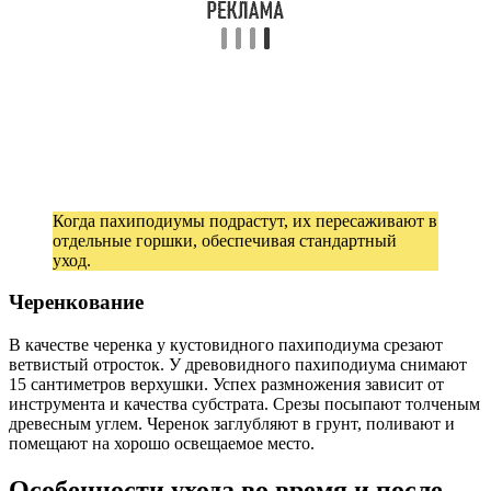
Когда пахиподиумы подрастут, их пересаживают в
отдельные горшки, обеспечивая стандартный
уход.
Черенкование
В качестве черенка у кустовидного пахиподиума срезают
ветвистый отросток. У древовидного пахиподиума снимают
15 сантиметров верхушки. Успех размножения зависит от
инструмента и качества субстрата. Срезы посыпают толченым
древесным углем. Черенок заглубляют в грунт, поливают и
помещают на хорошо освещаемое место.
Особенности ухода во время и после