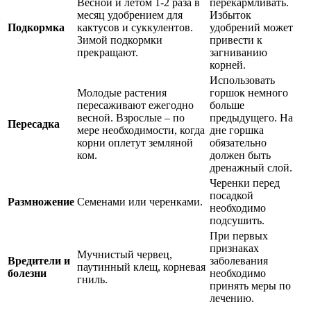
Весной и летом 1-2 раза в
перекармливать.
месяц удобрением для
Избыток
Подкормка
кактусов и суккулентов.
удобрений может
Зимой подкормки
привести к
прекращают.
загниванию
корней.
Использовать
Молодые растения
горшок немного
пересаживают ежегодно
больше
весной. Взрослые – по
предыдущего. На
Пересадка
мере необходимости, когда
дне горшка
корни оплетут земляной
обязательно
ком.
должен быть
дренажный слой.
Черенки перед
посадкой
Размножение
Семенами или черенками.
необходимо
подсушить.
При первых
признаках
Мучнистый червец,
Вредители и
заболевания
паутинный клещ, корневая
болезни
необходимо
гниль.
принять меры по
лечению.