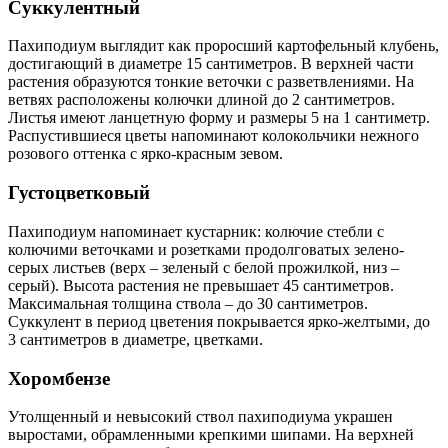
Суккулентный
Пахиподиум выглядит как проросший картофельный клубень,
достигающий в диаметре 15 сантиметров. В верхней части
растения образуются тонкие веточки с разветвлениями. На
ветвях расположены колючки длиной до 2 сантиметров.
Листья имеют ланцетную форму и размеры 5 на 1 сантиметр.
Распустившиеся цветы напоминают колокольчики нежного
розового оттенка с ярко-красным зевом.
Густоцветковый
Пахиподиум напоминает кустарник: колючие стебли с
колючими веточками и розетками продолговатых зелено-
серых листьев (верх – зеленый с белой прожилкой, низ –
серый). Высота растения не превышает 45 сантиметров.
Максимальная толщина ствола – до 30 сантиметров.
Суккулент в период цветения покрывается ярко-желтыми, до
3 сантиметров в диаметре, цветками.
Хоромбензе
Утолщенный и невысокий ствол пахиподиума украшен
выростами, обрамленными крепкими шипами. На верхней