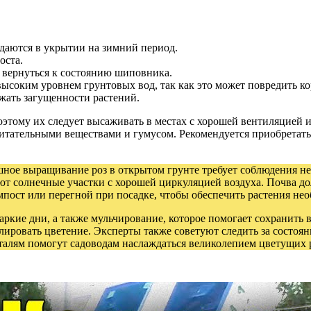
даются в укрытии на зимний период.
оста.
т вернуться к состоянию шиповника.
высоким уровнем грунтовых вод, так как это может повредить к
жать загущенности растений.
тому их следует высаживать в местах с хорошей вентиляцией и 
тательными веществами и гумусом. Рекомендуется приобретать 
шное выращивание роз в открытом грунте требует соблюдения н
ют солнечные участки с хорошей циркуляцией воздуха. Почва д
пост или перегной при посадке, чтобы обеспечить растения н
аркие дни, а также мульчирование, которое помогает сохранить в
ровать цветение. Эксперты также советуют следить за состоян
талям помогут садоводам наслаждаться великолепием цветущих р