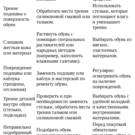
Использовать
Трение
Обработать места трения
стельки, которые
подошвы о
силиконовой смазкой или
поглощают влагу
поверхность
тальком.
и уменьшают
обуви
трение.
Растянуть обувь с
помощью специальных
Выбирать обувь из
Слишком
растяжителей или
мягких,
жесткая кожа
народных методов
эластичных
или материал
(например, наполнить
материалов.
влажными газетами).
Повреждение
Регулярно
подошвы или
Заменить подошву или
осматривать обувь
каблука
каблук в мастерской по
на наличие
(трещины,
ремонту обуви.
повреждений.
отслоения)
Проверить и при
Выбирать обувь с
Трение деталей
необходимости заменить
удобной колодкой
внутри обуви
стельки, обработать места
и качественными
(стельки,
трения тальком или
внутренними
подкладка)
силиконовой смазкой.
материалами.
Перед покупкой
Неправильно
Подобрать обувь
обязательно
подобранный