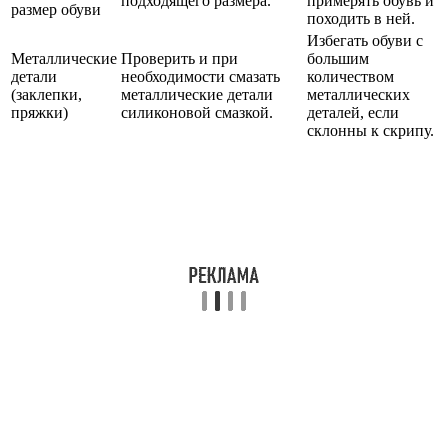
подходящего размера.
примерять обувь и
размер обуви
походить в ней.
Избегать обуви с
Металлические
Проверить и при
большим
детали
необходимости смазать
количеством
(заклепки,
металлические детали
металлических
пряжки)
силиконовой смазкой.
деталей, если
склонны к скрипу.