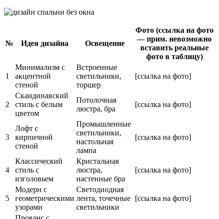
Фото (ссылка на фото
— прим. невозможно
№
Идея дизайна
Освещение
вставить реальные
фото в таблицу)
Минимализм с
Встроенные
1
акцентной
светильники,
[ссылка на фото]
стеной
торшер
Скандинавский
Потолочная
2
стиль с белым
[ссылка на фото]
люстра, бра
цветом
Промышленные
Лофт с
светильники,
3
кирпичной
[ссылка на фото]
настольная
стеной
лампа
Классический
Кристальная
4
стиль с
люстра,
[ссылка на фото]
изголовьем
настенные бра
Модерн с
Светодиодная
5
геометрическими
лента, точечные
[ссылка на фото]
узорами
светильники
Прованс с