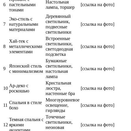
Настольная
6
пастельными
[ссылка на фото]
лампа, торшер
тонами
Деревянный
Эко-стиль с
светильник,
7
натуральными
[ссылка на фото]
подвесные
материалами
светильники
Встроенные
Хай-тек с
светильники,
8
металлическими
[ссылка на фото]
светодиодная
элементами
подсветка
Бумажные
Японский стиль
светильники,
9
[ссылка на фото]
с минимализмом
настольная
лампа
Кристальная
Ар-деко с
10
люстра,
[ссылка на фото]
роскошью
настенные бра
Многоуровневое
Спальня в стиле
11
освещение,
[ссылка на фото]
бохо
гирлянды
Точечные
Темная спальня с
светильники,
12
яркими
[ссылка на фото]
неоновая
акцентами