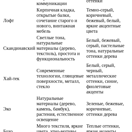
оттенки
коммуникации
Кирпичная кладка,
Темно-серый,
открытые балки,
коричневый,
Лофт
сочетание старого и
бежевый, белый,
нового, винтажная
яркие акцентные
мебель
цвета
Светлые тона,
Белый, бежевый,
натуральные
серый, пастельные
Скандинавский
материалы (дерево,
тона, натуральные
текстиль), простота и
оттенки дерева
функциональность
Белый, серый,
Современные
черный,
технологии, глянцевые
металлические
Хай-тек
поверхности, металл,
оттенки, синие,
стекло
фиолетовые
акценты
Натуральные
материалы (дерево,
Зеленые, бежевые,
Эко
камень, бамбук),
коричневые,
растения, естественное
оттенки дерева
освещение
Много текстиля, яркие
Теплые оттенки,
Бохо
цвета, этно-мотивы,
яркие акценты,