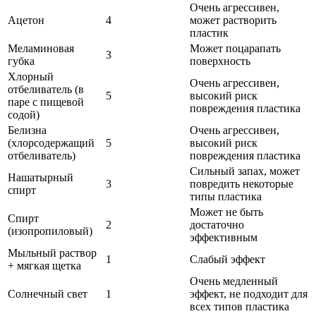
Очень агрессивен,
Ацетон
4
может растворить
пластик
Меламиновая
Может поцарапать
3
губка
поверхность
Хлорный
Очень агрессивен,
отбеливатель (в
5
высокий риск
паре с пищевой
повреждения пластика
содой)
Белизна
Очень агрессивен,
(хлорсодержащий
5
высокий риск
отбеливатель)
повреждения пластика
Сильный запах, может
Нашатырный
3
повредить некоторые
спирт
типы пластика
Может не быть
Спирт
2
достаточно
(изопропиловый)
эффективным
Мыльный раствор
1
Слабый эффект
+ мягкая щетка
Очень медленный
Солнечный свет
1
эффект, не подходит для
всех типов пластика