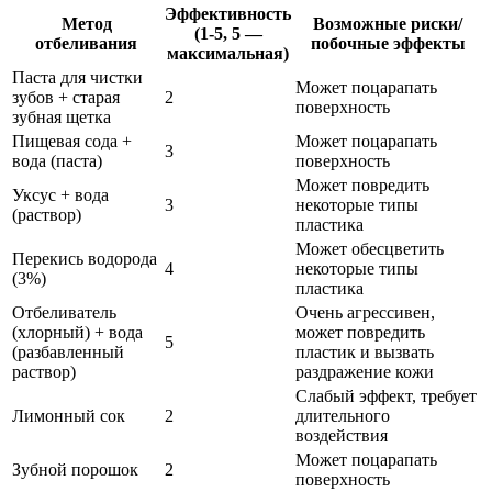
Эффективность
Метод
Возможные риски/
(1-5, 5 —
отбеливания
побочные эффекты
максимальная)
Паста для чистки
Может поцарапать
зубов + старая
2
поверхность
зубная щетка
Пищевая сода +
Может поцарапать
3
вода (паста)
поверхность
Может повредить
Уксус + вода
3
некоторые типы
(раствор)
пластика
Может обесцветить
Перекись водорода
4
некоторые типы
(3%)
пластика
Отбеливатель
Очень агрессивен,
(хлорный) + вода
может повредить
5
(разбавленный
пластик и вызвать
раствор)
раздражение кожи
Слабый эффект, требует
Лимонный сок
2
длительного
воздействия
Может поцарапать
Зубной порошок
2
поверхность