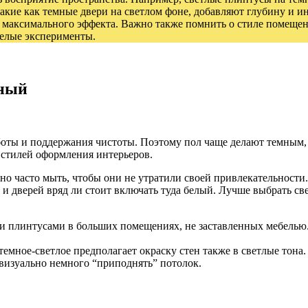
 такие как темные двери на светлом фоне, добавляют глубину и 
ься максимального эффекта. Важно также помнить о стиле помеще
мелые эксперименты.
мный
аботы и поддержания чистоты. Поэтому пол чаще делают темным,
 стилей оформления интерьеров.
льно часто мыть, чтобы они не утратили своей привлекательност
 и дверей вряд ли стоит включать туда белый. Лучше выбрать св
ми плинтусами в больших помещениях, не заставленных мебелью.
емное-светлое предполагает окраску стен также в светлые тона.
 визуально немного “приподнять” потолок.