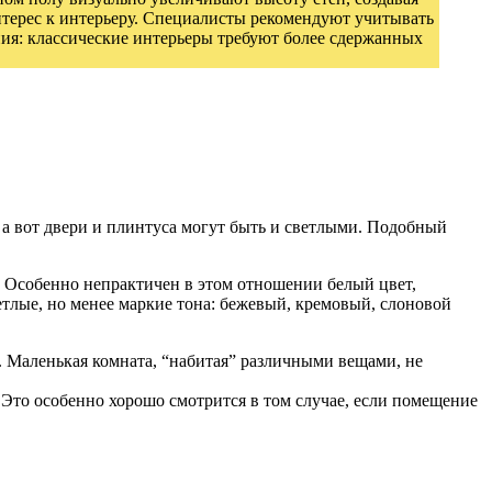
интерес к интерьеру. Специалисты рекомендуют учитывать
ния: классические интерьеры требуют более сдержанных
 а вот двери и плинтуса могут быть и светлыми. Подобный
и. Особенно непрактичен в этом отношении белый цвет,
етлые, но менее маркие тона: бежевый, кремовый, слоновой
 Маленькая комната, “набитая” различными вещами, не
 Это особенно хорошо смотрится в том случае, если помещение