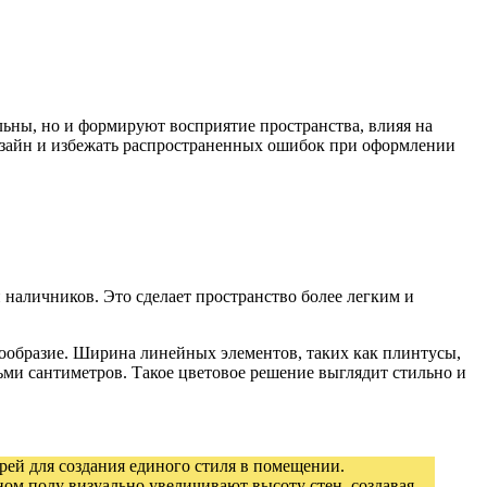
льны, но и формируют восприятие пространства, влияя на
дизайн и избежать распространенных ошибок при оформлении
 наличников. Это сделает пространство более легким и
нообразие. Ширина линейных элементов, таких как плинтусы,
ьми сантиметров. Такое цветовое решение выглядит стильно и
рей для создания единого стиля в помещении.
ом полу визуально увеличивают высоту стен, создавая