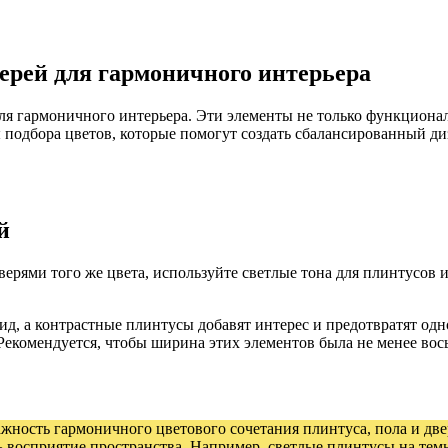
верей для гармоничного интерьера
для гармоничного интерьера. Эти элементы не только функциона
ы подбора цветов, которые помогут создать сбалансированный 
й
ерями того же цвета, используйте светлые тона для плинтусов и
ид, а контрастные плинтусы добавят интерес и предотвратят од
Рекомендуется, чтобы ширина этих элементов была не менее вос
жность гармоничного цветового сочетания плинтуса, пола и две
восприятие пространства. Например, светлые плинтусы на темн