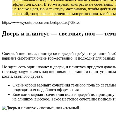
эффект легкости. В то же время, контрастные сочетания,
не только цвет, но и текстуру материалов, чтобы добит
решений, тогда как современные могут позволить себе с
https://www.youtube.com/embed/poCxcj73kLs
Дверь и плинтус — светлые, пол — те
Светлый цвет пола, плинтусов и дверей требует неустанной з
вариант смотрится очень торжественно, и подходит для разных
Но здесь есть один нюанс: и двери, и плинтуса придется дово
поэтому, задумываясь над цветовым сочетанием плинтуса, пола
кости, светлого дерева.
Очень хорош вариант сочетания темного пола со светлы
подходит для подобного оформления.
Еще один вариант сочетания пола и дверей по принципу т
не слишком высокое. Такое цветовое сочетание позволит