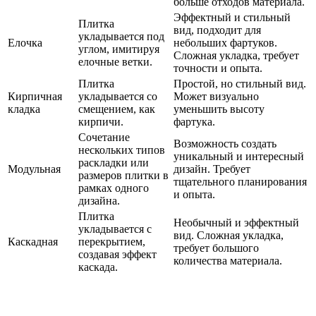
больше отходов материала.
Эффектный и стильный
Плитка
вид, подходит для
укладывается под
Елочка
небольших фартуков.
углом, имитируя
Сложная укладка, требует
елочные ветки.
точности и опыта.
Плитка
Простой, но стильный вид.
Кирпичная
укладывается со
Может визуально
кладка
смещением, как
уменьшить высоту
кирпичи.
фартука.
Сочетание
Возможность создать
нескольких типов
уникальный и интересный
раскладки или
Модульная
дизайн. Требует
размеров плитки в
тщательного планирования
рамках одного
и опыта.
дизайна.
Плитка
Необычный и эффектный
укладывается с
вид. Сложная укладка,
Каскадная
перекрытием,
требует большого
создавая эффект
количества материала.
каскада.