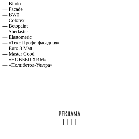
— Bindo
— Facade
— BW0
— Colorex
— Betopaint
— Sherlastic
— Elastomeric
— «Текс Профи фасадная»
— Euro 3 Matt
— Master Good
— «НОВБЫТХИМ»
— «Полибетол-Ультра»