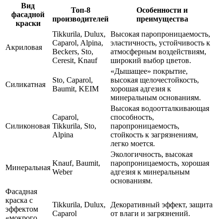
Вид
Топ-8
Особенности и
фасадной
производителей
преимущества
краски
Tikkurila, Dulux,
Высокая паропроницаемость,
Caparol, Alpina,
эластичность, устойчивость к
Акриловая
Beckers, Sto,
атмосферным воздействиям,
Ceresit, Knauf
широкий выбор цветов.
«Дышащее» покрытие,
Sto, Caparol,
высокая щелочестойкость,
Силикатная
Baumit, KEIM
хорошая адгезия к
минеральным основаниям.
Высокая водоотталкивающая
Caparol,
способность,
Силиконовая
Tikkurila, Sto,
паропроницаемость,
Alpina
стойкость к загрязнениям,
легко моется.
Экологичность, высокая
Knauf, Baumit,
паропроницаемость, хорошая
Минеральная
Weber
адгезия к минеральным
основаниям.
Фасадная
краска с
Tikkurila, Dulux,
Декоративный эффект, защита
эффектом
Caparol
от влаги и загрязнений.
«мокрого